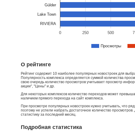
Gúlder
Lake Town
RIVIERA
0
250
500
7
Просмотры
О рейтинге
Рейтинг содержит 10 наиболее популярных новостроек для выбран
Популярность комплекса определяется суммой количества просмо
свою очередь количество просмотров учитывает просмотр информа
акции", "Цены" и др.
Для некоторых комплексов количество переходов может превыша
наличием прямого перехода на сайт комплекса.
При просмотре популярных новостроек нужно учитывать, что ряд 
поэтому не успели набрать достаточное количество просмотров.
статистику за последний месяц.
Подробная статистика