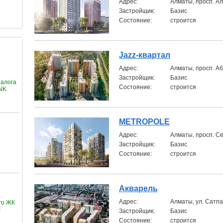
Aдрес:
Алматы, просп. Ал
Застройщик:
Базис
Состояние:
строится
Jazz-квартал
Aдрес:
Алматы, просп. А
Застройщик:
Базис
залога
Состояние:
строится
ANK
METROPOLE
Aдрес:
Алматы, просп. С
Застройщик:
Базис
Состояние:
строится
Акварель
Aдрес:
Алматы, ул. Сатп
го ЖК
!
Застройщик:
Базис
Состояние:
строится