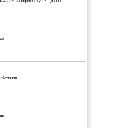
ь-Фараби на пересеч. с ул. Ходжанова
бая
ейфуллина
аева