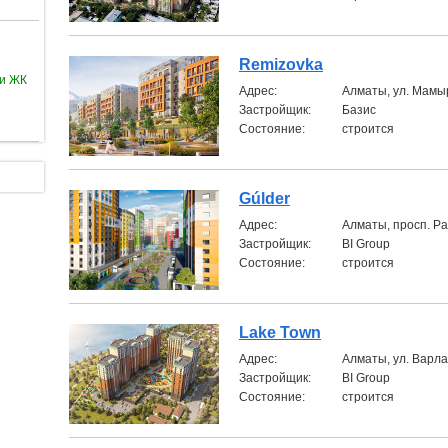
Remizovka
ии ЖК
Aдрес:
Алматы, ул. Мамы
Застройщик:
Базис
Состояние:
строится
Gúlder
Aдрес:
Алматы, просп. Р
Застройщик:
BI Group
Состояние:
строится
Lake Town
Aдрес:
Алматы, ул. Варла
Застройщик:
BI Group
Состояние:
строится