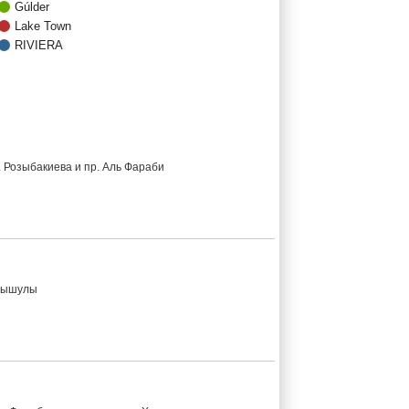
Gúlder
Lake Town
RIVIERA
. Розыбакиева и пр. Аль Фараби
омышулы