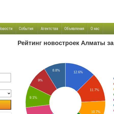
Новости
События
Агентства
Объявления
О нас
и
Рейтинг новостроек Алматы за
8.8%
12.6%
9%
11.7%
9.1%
10.7%