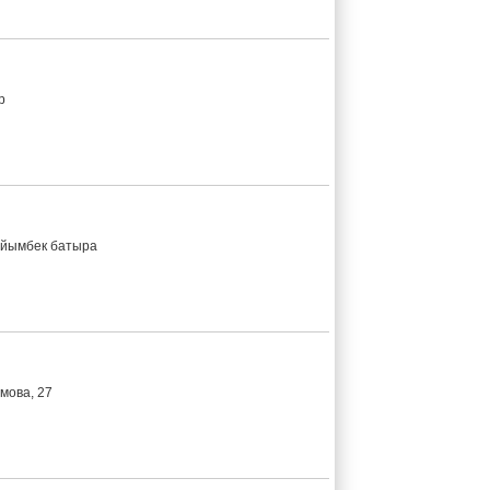
р
айымбек батыра
мова, 27