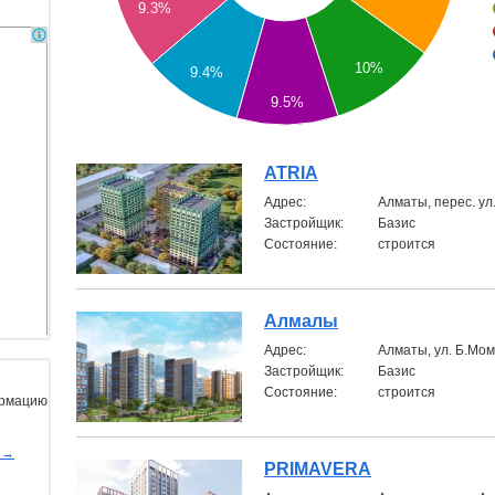
9.3%
10%
9.4%
9.5%
ATRIA
Aдрес:
Алматы, перес. ул
Застройщик:
Базис
Состояние:
строится
Алмалы
Aдрес:
Алматы, ул. Б.М
Застройщик:
Базис
Состояние:
строится
ормацию
ы→
PRIMAVERA