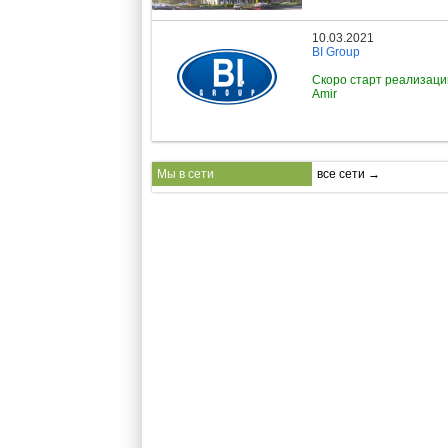
10.03.2021
BI Group
Скоро старт реализац
Amir
Мы в сети
все сети →