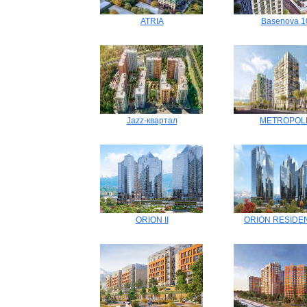
ATRIA
Basenova 1
Jazz-квартал
METROPOL
ORION II
ORION RESIDE