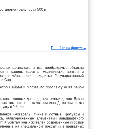
 остановка транспорта 500 м.
Перейти на форум →
арель» расположены все необходимые объекты
ков и салоны красоты, медицинские центры и
в от «Акварели» находится Государственный
ьи Сац.
метро Сайран и Москва по проспекту Абая район
ть современных двенадцатиэтажных домов. Яркая
высококачественных материалов. Дома комплекса
узку в 9 баллов.
плекса «Акварель» тихие и уютные. Тротуары и
ха, облагороженные элементами ландшафтного
т. К услугам юных жителей современные игровые
вленные на специальном покрытии в приватных