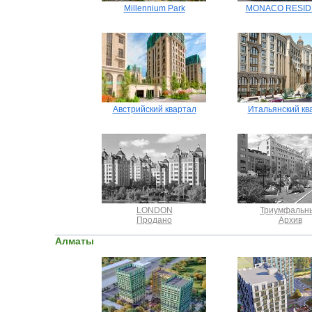
Millennium Park
MONACO RESI
Австрийский квартал
Итальянский кв
LONDON
Триумфальн
Продано
Архив
Алматы