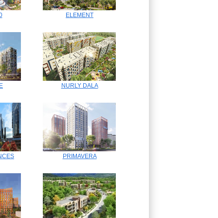
0
ELEMENT
E
NURLY DALA
NCES
PRIMAVERA