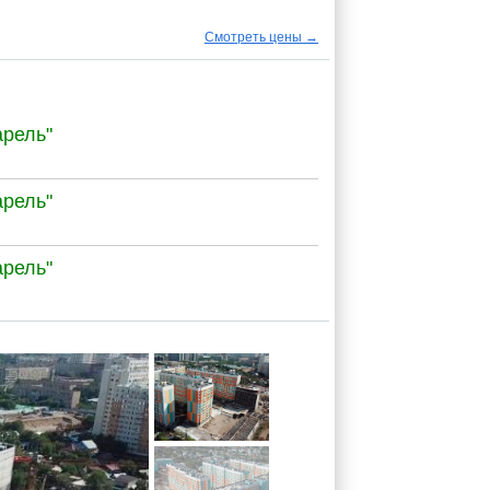
Смотреть цены →
арель"
арель"
арель"