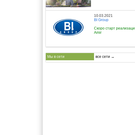
10.03.2021
BI Group
Скоро старт реализац
Amir
Мы в сети
все сети →