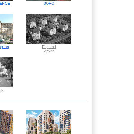
DENCE
SOHO
артал
England
Архив
ый