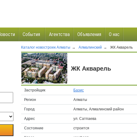
Новости
События
Агентства
Объявления
О нас
Каталог новостроек Алматы
→
Алмалинский
→
ЖК Акварель
и
ЖК Акварель
Застройщик
Базис
Регион
Алматы
Город
Алматы, Алмалинский район
Адрес
ул. Сатпаева
Состояние
строится