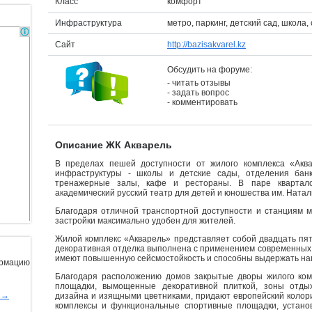
Класс
комфорт
Инфраструктура
метро, паркинг, детский сад, школа,
Сайт
http://bazisakvarel.kz
Обсудить на форуме:
- читать отзывы
- задать вопрос
- комментировать
Описание ЖК Акварель
В пределах пешей доступности от жилого комплекса «Акв
инфраструктуры - школы и детские сады, отделения бан
тренажерные залы, кафе и рестораны. В паре квартало
академический русский театр для детей и юношества им. Натал
Благодаря отличной транспортной доступности и станциям 
застройки максимально удобен для жителей.
Жилой комплекс «Акварель» представляет собой двадцать пя
декоративная отделка выполнена с применением современных 
имеют повышенную сейсмостойкость и способны выдержать нагр
ормацию
Благодаря расположению домов закрытые дворы жилого ком
площадки, вымощенные декоративной плиткой, зоны отды
ы→
дизайна и изящными цветниками, придают европейский колори
комплексы и функциональные спортивные площадки, устано