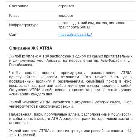
Состояние
строится
Объявления
Класс
комфорт
Кабинет
паркинг, детский сад, школа, остановка
Инфраструктура
транспорта 500 м.
Сайт
https://atria.bazis.kz/
Описание ЖК ATRIA
Жилой комплекс ATRIA расположен в одном из самых притягательных
и динамичных мест Алматы, на пересечении пр. Аль-Фараби и ул.
Розыбакиева.
Чтобы сполна оценить преимущества расположения ATRIA,
прислушайтесь к своим желаниям. Это может быть день,
посвященный шопингу и развлечениям, семейный поход в кино,
воскресный завтрак или выбор книги для вечера наедине с собой.
Окружение ATRIA и собственная торговая галерея воплотят лучшие
«сценарии» каждого дня.
Жилой комплекс ATRIA находится в окружении детских садов, школ,
университетов и спортивных секций.
Набережная, парк, прогулочные аллеи, расположенные поблизости,
и собственный сквер в ATRIA раскроют грани неторопливой жизни в
мегаполисе.
Жилой комплекс ATRIA состоит из трех домов разной этажности – 14,
15 и 16 этажей.