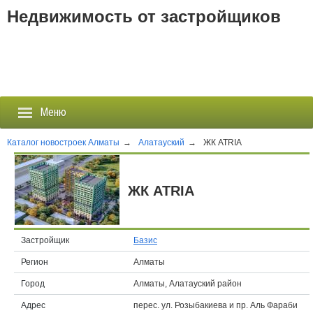
Недвижимость от застройщиков
Меню
Каталог новостроек Алматы
→
Алатауский
→
ЖК ATRIA
Застройщики
ЖК ATRIA
Новостройки
Новости
Застройщик
Базис
Регион
Алматы
События
Город
Алматы, Алатауский район
Агентства
Адрес
перес. ул. Розыбакиева и пр. Аль Фараби