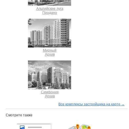
Альпийские луга
Продано
Мирный
Архив
Симфония
Архив
Все комплексы застройщика на карте →
Смотрите также