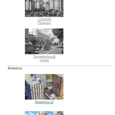
LONDON
Продано
Триумфальный
Архив
Алматы
Basenova 10