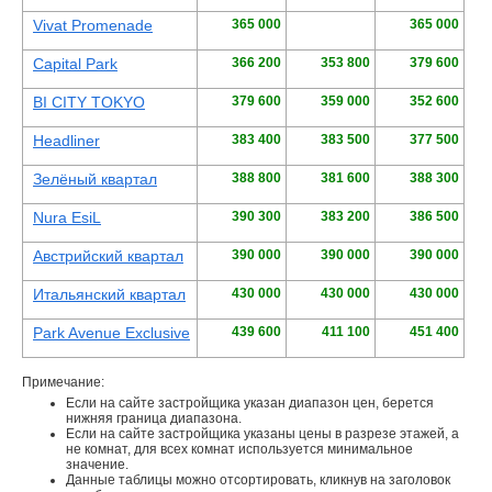
Vivat Promenade
365 000
365 000
Capital Park
366 200
353 800
379 600
BI CITY TOKYO
379 600
359 000
352 600
Headliner
383 400
383 500
377 500
Зелёный квартал
388 800
381 600
388 300
Nura EsiL
390 300
383 200
386 500
Австрийский квартал
390 000
390 000
390 000
Итальянский квартал
430 000
430 000
430 000
Park Avenue Exclusive
439 600
411 100
451 400
Примечание:
Если на сайте застройщика указан диапазон цен, берется
нижняя граница диапазона.
Если на сайте застройщика указаны цены в разрезе этажей, а
не комнат, для всех комнат используется минимальное
значение.
Данные таблицы можно отсортировать, кликнув на заголовок