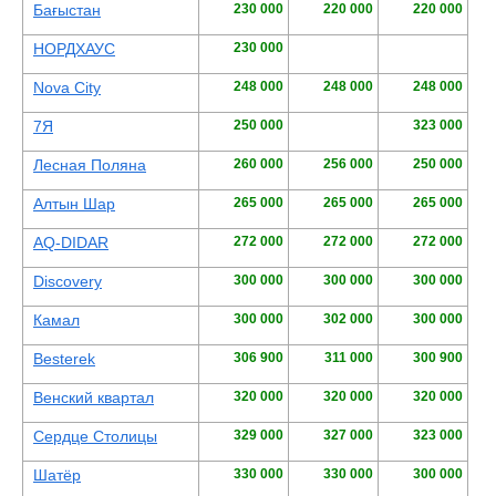
Бағыстан
230 000
220 000
220 000
НОРДХАУС
230 000
Nova Сity
248 000
248 000
248 000
7Я
250 000
323 000
Лесная Поляна
260 000
256 000
250 000
Алтын Шар
265 000
265 000
265 000
AQ-DIDAR
272 000
272 000
272 000
Discovery
300 000
300 000
300 000
Камал
300 000
302 000
300 000
Besterek
306 900
311 000
300 900
Венский квартал
320 000
320 000
320 000
Сердце Столицы
329 000
327 000
323 000
Шатёр
330 000
330 000
300 000