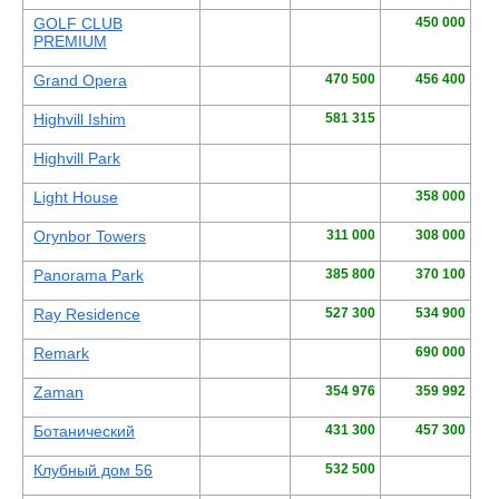
GOLF CLUB
450 000
PREMIUM
Grand Opera
470 500
456 400
Highvill Ishim
581 315
Highvill Park
Light House
358 000
Orynbor Towers
311 000
308 000
Panorama Park
385 800
370 100
Ray Residenсe
527 300
534 900
Remark
690 000
Zaman
354 976
359 992
Ботанический
431 300
457 300
Клубный дом 56
532 500