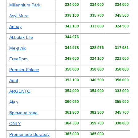
Millennium Park
334 000
334 000
334 000
Asyl Mura
338 100
335 700
345 500
Арнау
342 100
333 800
324 500
Akbulak Life
344 976
Мәңгілік
344 978
328 975
317 981
FreeDom
348 600
324 100
321 000
Premier Palace
350 000
350 000
350 000
Adal
352 100
340 500
356 000
ARGENTO
354 000
354 000
333 000
Alan
360 020
355 000
Времена года
361 800
382 300
345 700
ONLY
364 300
359 700
338 000
Promenade Burabay
365 000
365 000