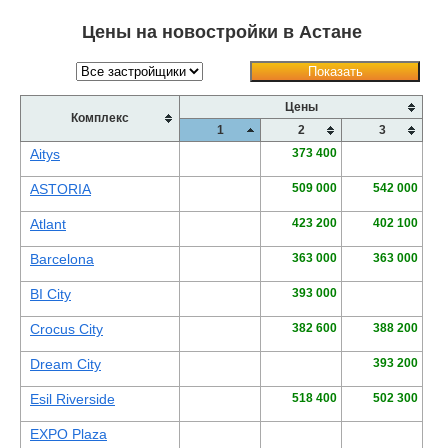
Цены на новостройки в Астане
Объявления
Показать
Кабинет
Цены
Комплекс
1
2
3
Aitys
373 400
ASTORIA
509 000
542 000
Atlant
423 200
402 100
Barcelona
363 000
363 000
BI City
393 000
Crocus City
382 600
388 200
Dream City
393 200
Esil Riverside
518 400
502 300
EXPO Plaza