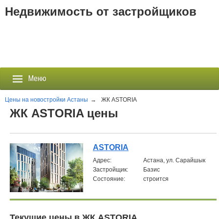
Недвижимость от застройщиков
Меню
Цены на новостройки Астаны
→
ЖК ASTORIA
ЖК ASTORIA цены
Застройщики
Новостройки
ASTORIA
Aдрес:
Астана, ул. Сарайшык
Новости
Застройщик:
Базис
Состояние:
строится
События
Агентства
Текущие цены в ЖК ASTORIA