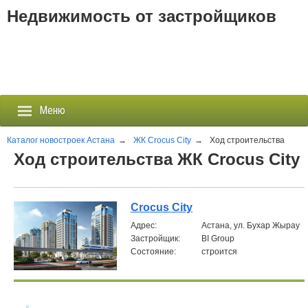
Недвижимость от застройщиков
Меню
Каталог новостроек Астана
→
ЖК Crocus City
→
Ход строительства
Ход строительства ЖК Crocus City
Застройщики
Новостройки
Crocus City
Aдрес:
Астана, ул. Бухар Жырау
Новости
Застройщик:
BI Group
Состояние:
строится
События
Агентства