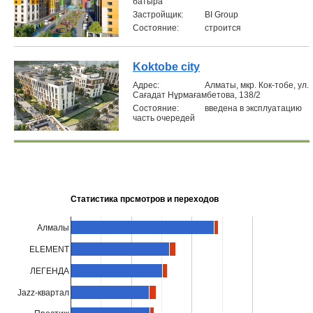
батыра
Застройщик:
BI Group
Состояние:
строится
Koktobe city
Aдрес:
Алматы, мкр. Кок-тобе, ул.
Сағадат Нұрмағамбетова, 138/2
Состояние:
введена в эксплуатацию
часть очередей
Статистика прсмотров и переходов
Алмалы
ELEMENT
ЛЕГЕНДА
Jazz-квартал