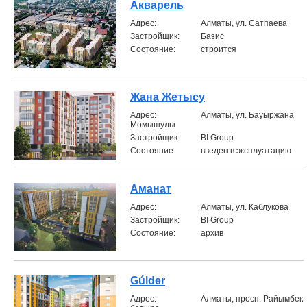
Акварель
Aдрес:
Алматы, ул. Сатпаева
Застройщик:
Базис
Состояние:
строится
Жана Жетысу
Aдрес:
Алматы, ул. Бауыржана
Момышулы
Застройщик:
BI Group
Состояние:
введен в эксплуатацию
Аманат
Aдрес:
Алматы, ул. Каблукова
Застройщик:
BI Group
Состояние:
архив
Gúlder
Aдрес:
Алматы, просп. Райымбек