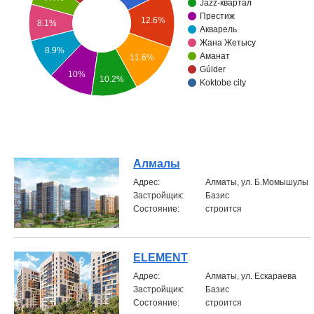
Jazz-квартал
Престиж
12.6%
Объявления
8.1%
Акварель
Жана Жетысу
8.9%
Кабинет
Аманат
11.6%
Gúlder
10%
10.2%
Koktobe city
Алмалы
Aдрес:
Алматы, ул. Б.Момышулы
Застройщик:
Базис
Состояние:
строится
ELEMENT
Aдрес:
Алматы, ул. Ескараева
Застройщик:
Базис
Состояние:
строится