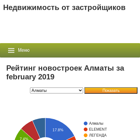
Недвижимость от застройщиков
Меню
Рейтинг новостроек Алматы за
february 2019
Застройщики
Показать
Новостройки
Новости
События
Алмалы
ELEMENT
17.8%
Агентства
ЛЕГЕНДА
7.4%