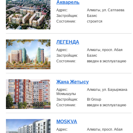
Акварель
Aдрес:
Алматы, ул. Сатпаева
Застройщик:
Базис
Состояние:
строится
ЛЕГЕНДА
Aдрес:
Алматы, просп. Абая
Застройщик:
Базис
Состояние:
введен в эксплуатацию
Жана Жетысу
Aдрес:
Алматы, ул. Бауыржана
Момышулы
Застройщик:
BI Group
Состояние:
введен в эксплуатацию
MOSKVA
Aдрес:
Алматы, просп. Абая