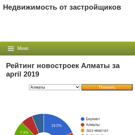
Недвижимость от застройщиков
Меню
Рейтинг новостроек Алматы за
april 2019
Застройщики
Показать
Новостройки
Новости
События
Берекет
Алмалы
18.5%
Агентства
Jazz-квартал
7.3%