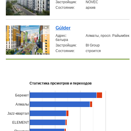
Застройщик:
NOVEC
Состояние:
архив
Gúlder
Aдрес:
Алматы, просп. Райымбек
батыра
Застройщик:
BI Group
Состояние:
строится
Статистика прсмотров и переходов
Берекет
Алмалы
Jazz-квартал
ELEMENT