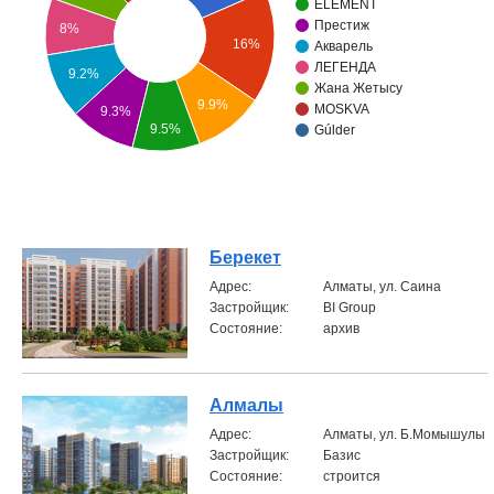
ELEMENT
Престиж
8%
Объявления
16%
Акварель
ЛЕГЕНДА
9.2%
Кабинет
Жана Жетысу
9.9%
MOSKVA
9.3%
9.5%
Gúlder
Берекет
Aдрес:
Алматы, ул. Саина
Застройщик:
BI Group
Состояние:
архив
Алмалы
Aдрес:
Алматы, ул. Б.Момышулы
Застройщик:
Базис
Состояние:
строится