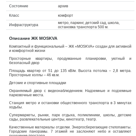
Состояние
архив
Объявления
Класс
комфорт
Кабинет
метро, паркинг, детский сад, школа,
Инфраструктура
остановка транспорта 500 м.
Описание ЖК MOSKVA
Компактный и функциональный – ЖК «MOSKVA» создан для активной
и комфортной жизни
Просторные квартиры, продуманные планировки, уютный и
безопасный двор
Площадь квартир от 51 до 135 кВ/м. Высота потолка – 2,8 метра.
Просторные холлы – 46 кв.м.
Детские и спортивные площадки
Охраняемый двор с видеонаблюдением. Надземные и подземные
парковочные места.
Станция метро и остановки общественного транспорта в 3 минутах
ходьбы.
Супермаркеты, рынки, парк отдыха, поликлиники, школы, детские
сады, развлекательные центры, кинотеатр, театр.
Качественные материалы отделки. Энергосберегающие стклопакеты.
Городские панорамы. 7 этажей не заслоняют небо и оставляют
ощущение простора.