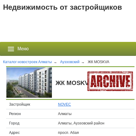
Недвижимость от застройщиков
Меню
Каталог новостроек Алматы
→
Ауэзовский
→
ЖК MOSKVA
Застройщики
ЖК MOSKVA
Новостройки
Новости
Застройщик
NOVEC
Регион
Алматы
События
Город
Алматы, Ауэзовский район
Агентства
Адрес
просп. Абая