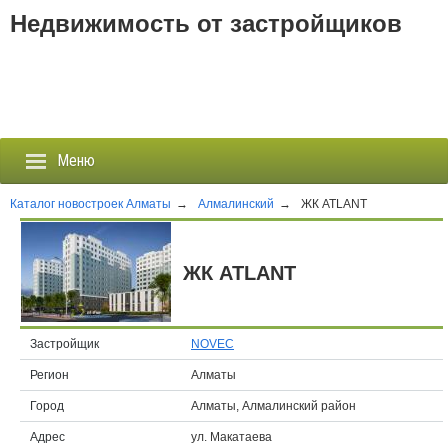
Недвижимость от застройщиков
Меню
Каталог новостроек Алматы
→
Алмалинский
→
ЖК ATLANT
Застройщики
ЖК ATLANT
Новостройки
Новости
Застройщик
NOVEC
Регион
Алматы
События
Город
Алматы, Алмалинский район
Агентства
Адрес
ул. Макатаева