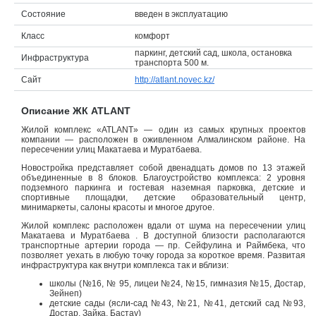
Состояние
введен в эксплуатацию
Объявления
Класс
комфорт
Кабинет
паркинг, детский сад, школа, остановка
Инфраструктура
транспорта 500 м.
Сайт
http://atlant.novec.kz/
Описание ЖК ATLANT
Жилой комплекс «ATLANT» — один из самых крупных проектов
компании — расположен в оживленном Алмалинском районе. На
пересечении улиц Макатаева и Муратбаева.
Новостройка представляет собой двенадцать домов по 13 этажей
объединенные в 8 блоков. Благоустройство комплекса: 2 уровня
подземного паркинга и гостевая наземная парковка, детские и
спортивные площадки, детские образовательный центр,
минимаркеты, салоны красоты и многое другое.
Жилой комплекс расположен вдали от шума на пересечении улиц
Макатаева и Муратбаева . В доступной близости располагаются
транспортные артерии города — пр. Сейфулина и Раймбека, что
позволяет уехать в любую точку города за короткое время. Развитая
инфраструктура как внутри комплекса так и вблизи:
школы (№16, № 95, лицеи №24, №15, гимназия №15, Достар,
Зейнеп)
детские сады (ясли-сад №43, №21, №41, детский сад №93,
Достар, Зайка, Бастау)