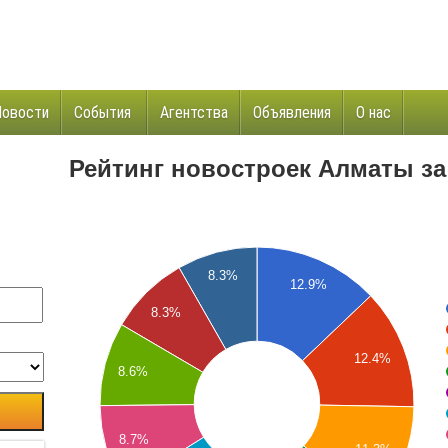
Новости
События
Агентства
Объявления
О нас
и
Рейтинг новостроек Алматы за 
8.3%
12.9%
8.3%
12.4%
8.6%
8.7%