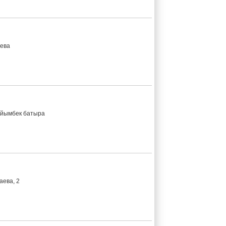
аева
айымбек батыра
аева, 2