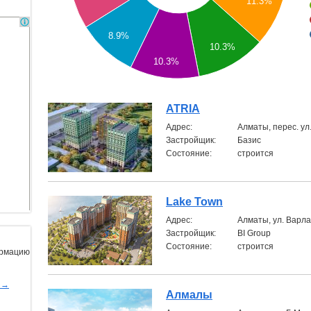
11.3%
8.9%
10.3%
10.3%
ATRIA
Aдрес:
Алматы, перес. ул
Застройщик:
Базис
Состояние:
строится
Lake Town
Aдрес:
Алматы, ул. Варла
Застройщик:
BI Group
Состояние:
строится
ормацию
ы→
Алмалы