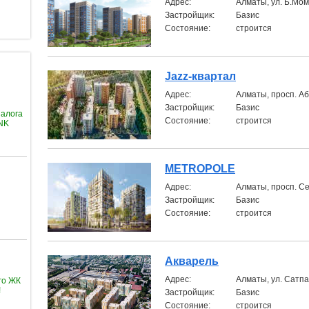
Aдрес:
Алматы, ул. Б.М
Застройщик:
Базис
Состояние:
строится
Jazz-квартал
Aдрес:
Алматы, просп. А
Застройщик:
Базис
залога
Состояние:
строится
ANK
METROPOLE
Aдрес:
Алматы, просп. С
Застройщик:
Базис
Состояние:
строится
Акварель
Aдрес:
Алматы, ул. Сатп
го ЖК
!
Застройщик:
Базис
Состояние:
строится