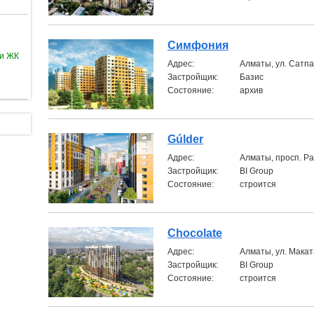
Симфония
ии ЖК
Aдрес:
Алматы, ул. Сатп
Застройщик:
Базис
Состояние:
архив
Gúlder
Aдрес:
Алматы, просп. Р
Застройщик:
BI Group
Состояние:
строится
Chocolate
Aдрес:
Алматы, ул. Макат
Застройщик:
BI Group
Состояние:
строится