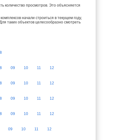
ть количество просмотров. Это объясняется
комплексов начали строиться в текущем году,
 Для таких объектов целесообразно смотреть
8
8
09
10
11
12
8
09
10
11
12
8
09
10
11
12
8
09
10
11
12
09
10
11
12