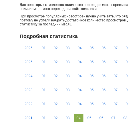
Для некоторых комплексов количество переходов может превыша
наличием прямого перехода на сайт комплекса.
При просмотре популярных новостроек нужно учитывать, что ряд 
поэтому не успели набрать достаточное количество просмотров.
статистику за последний месяц.
Подробная статистика
2026
01
02
03
04
05
06
07
0
2025
01
02
03
04
05
06
07
0
2024
01
02
03
04
05
06
07
0
2023
01
02
03
04
05
06
07
0
2022
01
02
03
04
05
06
07
0
2021
01
02
03
04
05
06
07
08