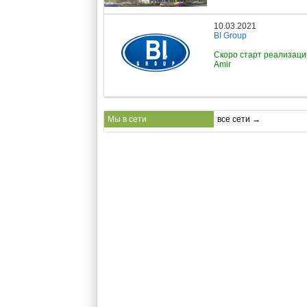
10.03.2021
BI Group
Скоро старт реализац
Amir
Мы в сети
все сети →