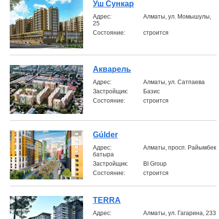
Уш Сункар
Aдрес:
Алматы, ул. Момышулы,
25
Состояние:
строится
Акварель
Aдрес:
Алматы, ул. Сатпаева
Застройщик:
Базис
Состояние:
строится
Gúlder
Aдрес:
Алматы, просп. Райымбек
батыра
Застройщик:
BI Group
Состояние:
строится
TERRA
Aдрес:
Алматы, ул. Гагарина, 233