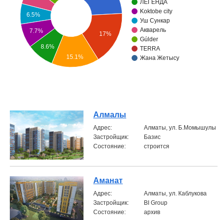
ЛЕГЕНДА
Koktobe city
6.5%
Объявления
Уш Сункар
Акварель
7.7%
17%
Кабинет
Gúlder
8.6%
TERRA
15.1%
Жана Жетысу
Алмалы
Aдрес:
Алматы, ул. Б.Момышулы
Застройщик:
Базис
Состояние:
строится
Аманат
Aдрес:
Алматы, ул. Каблукова
Застройщик:
BI Group
Состояние:
архив