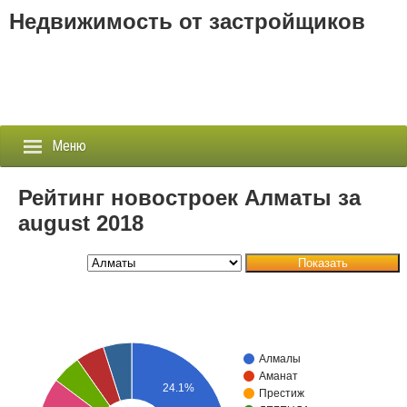
Недвижимость от застройщиков
Меню
Рейтинг новостроек Алматы за
august 2018
Застройщики
Показать
Новостройки
Новости
События
Алмалы
Аманат
24.1%
Агентства
Престиж