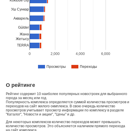
Koktobe city
Уш Сункар
Акварель
Gúlder
Жана
Жетысу
TERRA
0
2,000
4,000
6,000
Просмотры
Переходы
О рейтинге
Рейтинг содержит 10 наиболее популярных новостроек для выбранного
города за месяц или год.
Популярность комплекса определяется суммой количества просмотров и
переходов на сайт жилого окмплекса. В свою очередь количество
просмотров учитывает просмотр информации по комплексу в разделе
"Каталог", "Новости и акции", "Цены" и др.
Для некоторых комплексов количество переходов может превышать
количество просмотров. Это объясняется наличием прямого перехода
на сайт комплекса.