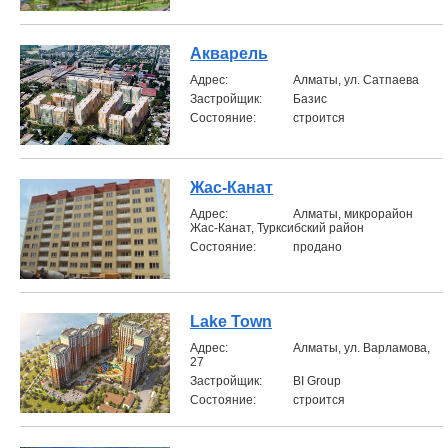
Акварель
Aдрес:
Алматы, ул. Сатпаева
Застройщик:
Базис
Состояние:
строится
Жас-Канат
Aдрес:
Алматы, микрорайон
Жас-Канат, Турксибский район
Состояние:
продано
Lake Town
Aдрес:
Алматы, ул. Варламова,
27
Застройщик:
BI Group
Состояние:
строится