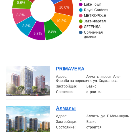
8.6%
Lake Town
10.6%
Объявления
Royal Gardens
8.8%
METROPOLE
10.2%
Jazz-квартал
Кабинет
8.8%
ЛЕГЕНДА
9.9%
Солнечная
9.7%
долина
PRIMAVERA
Aдрес:
Алматы, просп. Аль-
Фараби на пересеч. с ул. Ходжанова
Застройщик:
Базис
Состояние:
строится
Алмалы
Aдрес:
Алматы, ул. Б.Момышулы
Застройщик:
Базис
Состояние:
строится