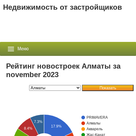
Недвижимость от застройщиков
Меню
Рейтинг новостроек Алматы за
november 2023
Застройщики
Показать
Новостройки
Новости
PRIMAVERA
События
7.3%
Алмалы
17.9%
8.4%
Акварель
Агентства
Жас-Канат