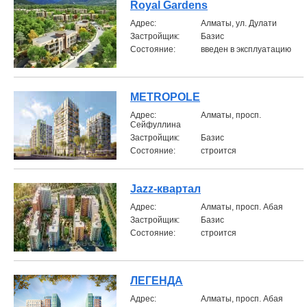
Royal Gardens
Aдрес:
Алматы, ул. Дулати
Застройщик:
Базис
Состояние:
введен в эксплуатацию
METROPOLE
Aдрес:
Алматы, просп.
Сейфуллина
Застройщик:
Базис
Состояние:
строится
Jazz-квартал
Aдрес:
Алматы, просп. Абая
Застройщик:
Базис
Состояние:
строится
ЛЕГЕНДА
Aдрес:
Алматы, просп. Абая