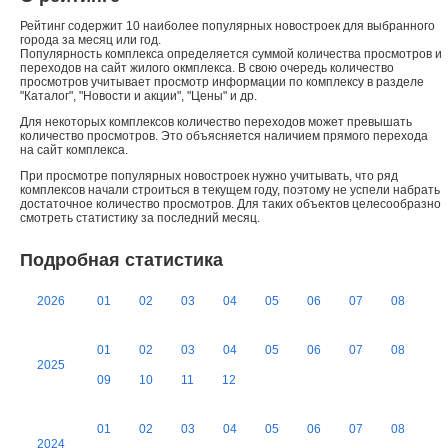
Рейтинг содержит 10 наиболее популярных новостроек для выбранного
города за месяц или год.
Популярность комплекса определяется суммой количества просмотров и
переходов на сайт жилого окмплекса. В свою очередь количество
просмотров учитывает просмотр информации по комплексу в разделе
"Каталог", "Новости и акции", "Цены" и др.
Для некоторых комплексов количество переходов может превышать
количество просмотров. Это объясняется наличием прямого перехода
на сайт комплекса.
При просмотре популярных новостроек нужно учитывать, что ряд
комплексов начали строиться в текущем году, поэтому не успели набрать
достаточное количество просмотров. Для таких объектов целесообразно
смотреть статистику за последний месяц.
Подробная статистика
2026
01
02
03
04
05
06
07
08
01
02
03
04
05
06
07
08
2025
09
10
11
12
01
02
03
04
05
06
07
08
2024