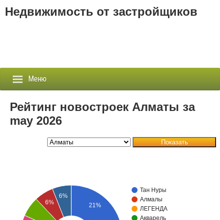
Недвижимость от застройщиков
Меню
Рейтинг новостроек Алматы за
may 2026
Застройщики
Показать
Новостройки
Новости
Тан Нуры
События
6%
Алмалы
6%
21%
ЛЕГЕНДА
Агентства
Акварель