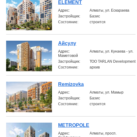
ELEMENT
Aдрес:
Алматы, ул. Ескараева
Застройщик:
Базис
Состояние:
строится
Айсулу
Aдрес:
Алматы, ул. Кунаева - ул.
Маметовой
Застройщик:
ТОО TARLAN Development
Состояние:
архив
Remizovka
Aдрес:
Алматы, ул. Мамыр
Застройщик:
Базис
Состояние:
строится
METROPOLE
Aдрес:
Алматы, просп.