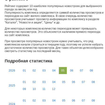
Рейтинг содержит 10 наиболее популярных новостроек для выбранного
города за месяц или год.
Популярность комплекса определяется суммой количества просмотров и
переходов на сайт жилого окмплекса. В свою очередь количество
просмотров учитывает просмотр информации по комплексу в разделе
"Каталог", "Новости и акции", "Цены" и др.
Для некоторых комплексов количество переходов может превышать
количество просмотров. Это объясняется наличием прямого перехода
на сайт комплекса.
При просмотре популярных новостроек нужно учитывать, что ряд
комплексов начали строиться в текущем году, поэтому не успели набрать
достаточное количество просмотров. Для таких объектов целесообразно
смотреть статистику за последний месяц.
Подробная статистика
2026
01
02
03
04
05
06
07
08
01
02
03
04
05
06
07
08
2025
09
10
11
12
01
02
03
04
05
06
07
08
2024