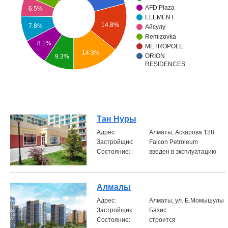
AFD Plaza
6.5%
Объявления
ELEMENT
14.8%
7.8%
Айсулу
Remizovka
Кабинет
8.1%
METROPOLE
14.3%
ORION
9.3%
RESIDENCES
Тан Нуры
Aдрес:
Алматы, Аскарова 128
Застройщик:
Falcon Petroleum
Состояние:
введен в эксплуатацию
Алмалы
Aдрес:
Алматы, ул. Б.Момышулы
Застройщик:
Базис
Состояние:
строится