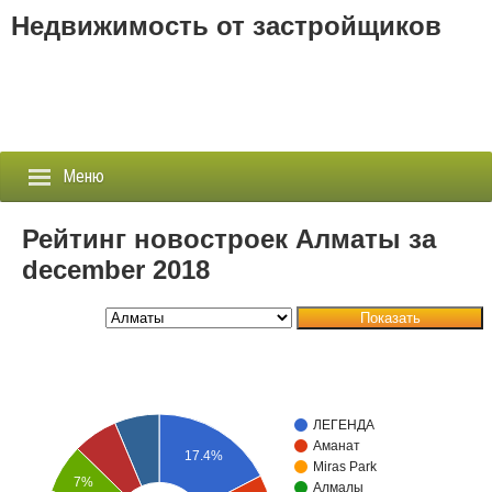
Недвижимость от застройщиков
Меню
Рейтинг новостроек Алматы за
december 2018
Застройщики
Показать
Новостройки
Новости
ЛЕГЕНДА
События
Аманат
17.4%
Miras Park
Агентства
7%
Алмалы