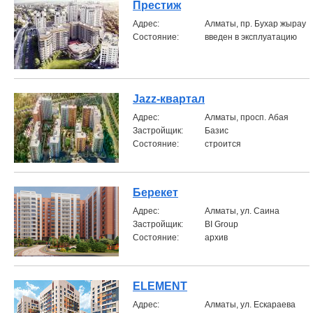
Престиж
Aдрес:
Алматы, пр. Бухар жырау
Состояние:
введен в эксплуатацию
Jazz-квартал
Aдрес:
Алматы, просп. Абая
Застройщик:
Базис
Состояние:
строится
Берекет
Aдрес:
Алматы, ул. Саина
Застройщик:
BI Group
Состояние:
архив
ELEMENT
Aдрес:
Алматы, ул. Ескараева