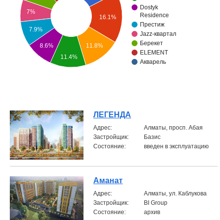
Dostyk
7%
Объявления
Residence
16.1%
Престиж
7.9%
Jazz-квартал
Кабинет
Берекет
8.6%
11.8%
ELEMENT
11.4%
Акварель
ЛЕГЕНДА
Aдрес:
Алматы, просп. Абая
Застройщик:
Базис
Состояние:
введен в эксплуатацию
Аманат
Aдрес:
Алматы, ул. Каблукова
Застройщик:
BI Group
Состояние:
архив