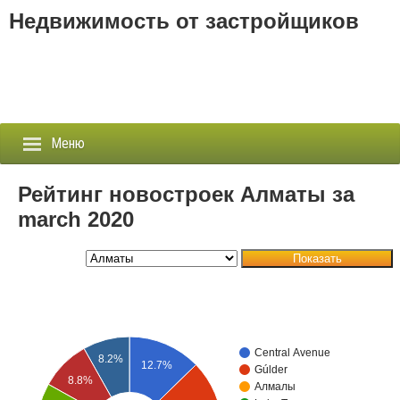
Недвижимость от застройщиков
Меню
Рейтинг новостроек Алматы за
march 2020
Застройщики
Показать
Новостройки
Новости
События
Central Avenue
8.2%
12.7%
Gúlder
8.8%
Агентства
Алмалы