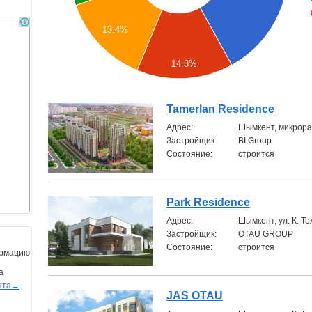
13.4%
14.3%
Tamerlan Residence
Aдрес:
Шымкент, микрора
Застройщик:
BI Group
Состояние:
строится
Park Residence
Aдрес:
Шымкент, ул. К. Т
Застройщик:
OTAU GROUP
Состояние:
строится
ормацию
а
нта→
JAS OTAU