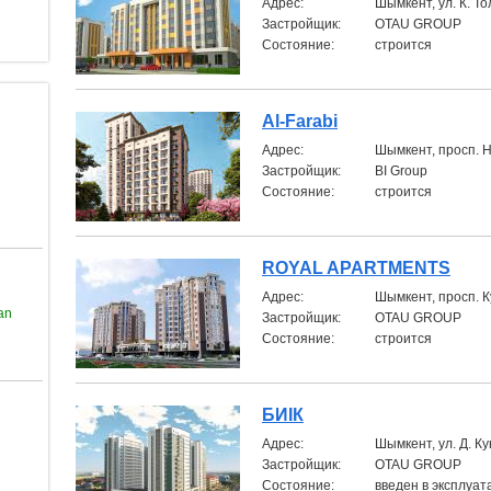
Aдрес:
Шымкент, ул. К. Т
Застройщик:
OTAU GROUP
Состояние:
строится
Al-Farabi
Aдрес:
Шымкент, просп. 
Застройщик:
BI Group
Состояние:
строится
ROYAL APARTMENTS
Aдрес:
Шымкент, просп. К
an
Застройщик:
OTAU GROUP
Состояние:
строится
БИIК
Aдрес:
Шымкент, ул. Д. К
Застройщик:
OTAU GROUP
Состояние:
введен в эксплуа