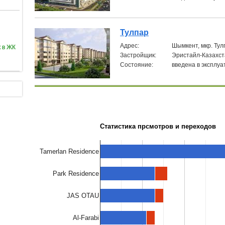
Тулпар
Aдрес:
Шымкент, мкр. Тулп
 в ЖК
Застройщик:
Эристайл-Казахст
Состояние:
введена в эксплу
Статистика прсмотров и переходов
Tamerlan Residence
Park Residence
JAS OTAU
Al-Farabi