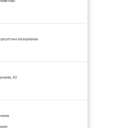
олеметова
Нурсултана Назарбаева
унаева, 83
унаева
тацию