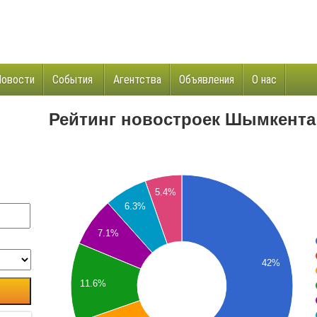
Новости
События
Агентства
Объявления
О нас
и
Рейтинг новостроек Шымкента 
5.4%
6.3%
7.1%
42%
11.6%