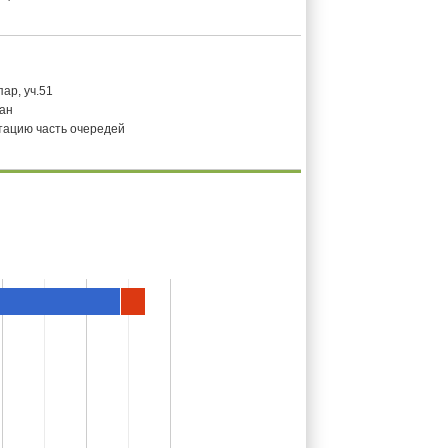
ар, уч.51
ан
атацию часть очередей