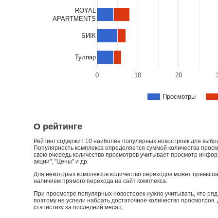
ROYAL
APARTMENTS
БИIК
Тулпар
0
10
20
Просмотры
О рейтинге
Рейтинг содержит 10 наиболее популярных новостроек для выбран
Популярность комплекса определяется суммой количества просмо
свою очередь количество просмотров учитывает просмотр информа
акции", "Цены" и др.
Для некоторых комплексов количество переходов может превыша
наличием прямого перехода на сайт комплекса.
При просмотре популярных новостроек нужно учитывать, что ряд 
поэтому не успели набрать достаточное количество просмотров.
статистику за последний месяц.