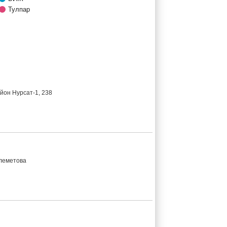
Тулпар
йон Нурсат-1, 238
олеметова