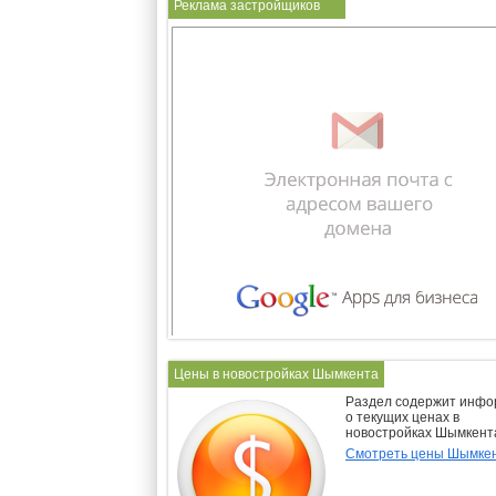
Реклама застройщиков
Цены в новостройках Шымкента
Раздел содержит инф
о текущих ценах в
новостройках Шымкент
Смотреть цены Шымке