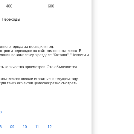
400
600
Переходы
ного города за месяц или год.
тров и переходов на сайт жилого окмплекса. В
ции по комплексу в разделе "Каталог", "Новости и
ть количество просмотров. Это объясняется
комплексов начали строиться в текущем году,
 Для таких объектов целесообразно смотреть
8
8
09
10
11
12