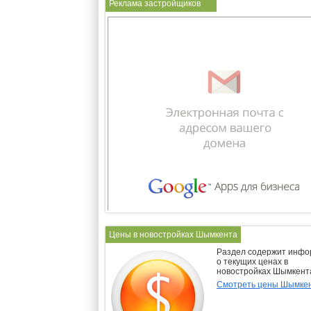
Реклама застройщиков
Цены в новостройках Шымкента
Раздел содержит инф
о текущих ценах в
новостройках Шымкент
Смотреть цены Шымке