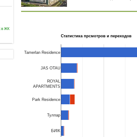
 в ЖК
Статистика прсмотров и переходов
Tamerlan Residence
JAS OTAU
ROYAL
APARTMENTS
Park Residence
Тулпар
БИIК