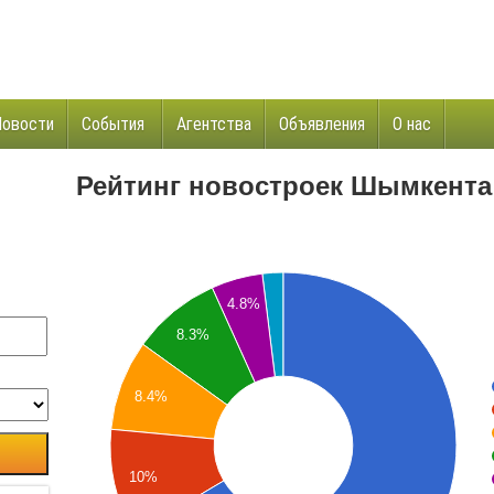
Новости
События
Агентства
Объявления
О нас
и
Рейтинг новостроек Шымкента 
4.8%
8.3%
8.4%
10%