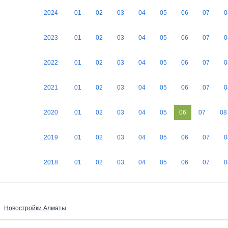
2024
01
02
03
04
05
06
07
0
2023
01
02
03
04
05
06
07
0
2022
01
02
03
04
05
06
07
0
2021
01
02
03
04
05
06
07
0
2020
01
02
03
04
05
06
07
08
2019
01
02
03
04
05
06
07
0
2018
01
02
03
04
05
06
07
0
Новостройки Алматы