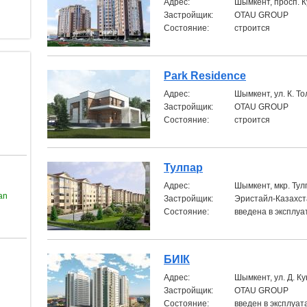
Aдрес:
Шымкент, просп. К
Застройщик:
OTAU GROUP
Состояние:
строится
Park Residence
Aдрес:
Шымкент, ул. К. Т
Застройщик:
OTAU GROUP
Состояние:
строится
Тулпар
Aдрес:
Шымкент, мкр. Тулп
an
Застройщик:
Эристайл-Казахст
Состояние:
введена в эксплу
БИIК
Aдрес:
Шымкент, ул. Д. К
Застройщик:
OTAU GROUP
Состояние:
введен в эксплуа