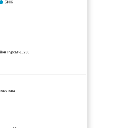
БИIК
йон Нурсат-1, 238
олеметова