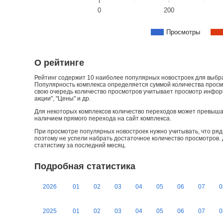
0
200
Просмотры
О рейтинге
Рейтинг содержит 10 наиболее популярных новостроек для выбран
Популярность комплекса определяется суммой количества просмо
свою очередь количество просмотров учитывает просмотр информа
акции", "Цены" и др.
Для некоторых комплексов количество переходов может превыша
наличием прямого перехода на сайт комплекса.
При просмотре популярных новостроек нужно учитывать, что ряд 
поэтому не успели набрать достаточное количество просмотров.
статистику за последний месяц.
Подробная статистика
2026
01
02
03
04
05
06
07
0
2025
01
02
03
04
05
06
07
0