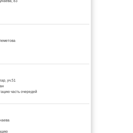
унаева, 83
олеметова
ар, уч.51
ан
атацию часть очередей
унаева
тацию