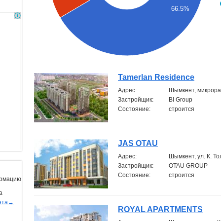
66.5%
Tamerlan Residence
Aдрес:
Шымкент, микрора
Застройщик:
BI Group
Состояние:
строится
JAS OTAU
Aдрес:
Шымкент, ул. К. Т
Застройщик:
OTAU GROUP
Состояние:
строится
ормацию
а
нта→
ROYAL APARTMENTS