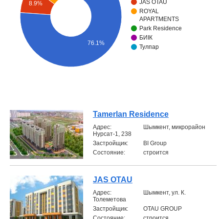
JAS OTAU
8.9%
ROYAL
Объявления
APARTMENTS
Park Residence
Кабинет
БИIК
76.1%
Тулпар
Tamerlan Residence
Aдрес:
Шымкент, микрорайон
Нурсат-1, 238
Застройщик:
BI Group
Состояние:
строится
JAS OTAU
Aдрес:
Шымкент, ул. К.
Толеметова
Застройщик:
OTAU GROUP
Состояние:
строится