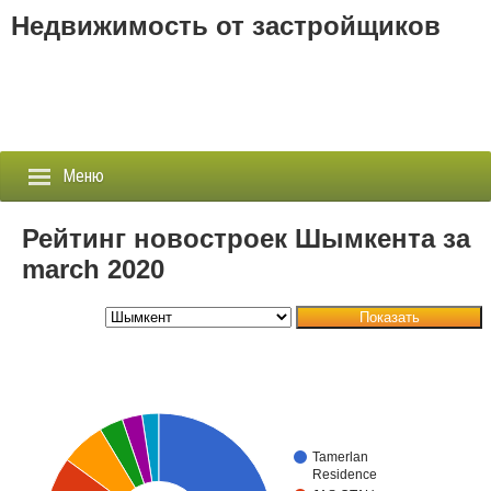
Недвижимость от застройщиков
Меню
Рейтинг новостроек Шымкента за
march 2020
Застройщики
Показать
Новостройки
Новости
События
Tamerlan
Агентства
Residence