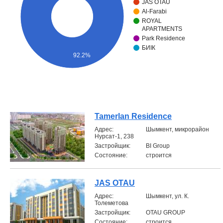
JAS OTAU
Al-Farabi
Объявления
ROYAL
APARTMENTS
Кабинет
Park Residence
БИIК
92.2%
Tamerlan Residence
Aдрес:
Шымкент, микрорайон
Нурсат-1, 238
Застройщик:
BI Group
Состояние:
строится
JAS OTAU
Aдрес:
Шымкент, ул. К.
Толеметова
Застройщик:
OTAU GROUP
Состояние:
строится