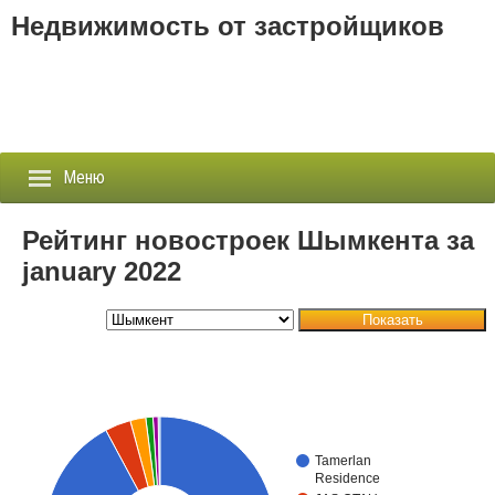
Недвижимость от застройщиков
Меню
Рейтинг новостроек Шымкента за
january 2022
Застройщики
Показать
Новостройки
Новости
События
Tamerlan
Агентства
Residence