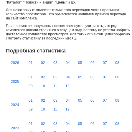
"Каталог", "Новости и акции", "Цены" и др.
Для некоторых комплексов количество переходов может превышать
количество просмотров. Это объясняется наличием прямого перехода
на сайт комплекса.
При просмотре популярных новостроек нужно учитывать, что ряд
комплексов начали строиться в текущем году, поэтому не успели набрать
достаточное количество просмотров. Для таких объектов целесообразно
смотреть статистику за последний месяц.
Подробная статистика
2026
01
02
03
04
05
06
07
08
01
02
03
04
05
06
07
08
2025
09
10
11
12
01
02
03
04
05
06
07
08
2024
09
10
11
12
01
02
03
04
05
06
07
08
2023