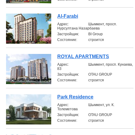
Al-Farabi
Aдрес:
Шымкент, просп.
Нурсултана Назарбаева
Застройщик:
BI Group
Состояние:
строится
ROYAL APARTMENTS
Aдрес:
Шымкент, просп. Кунаева,
83
Застройщик:
OTAU GROUP
Состояние:
строится
Park Residence
Aдрес:
Шымкент, ул. К.
Толеметова
Застройщик:
OTAU GROUP
Состояние:
строится