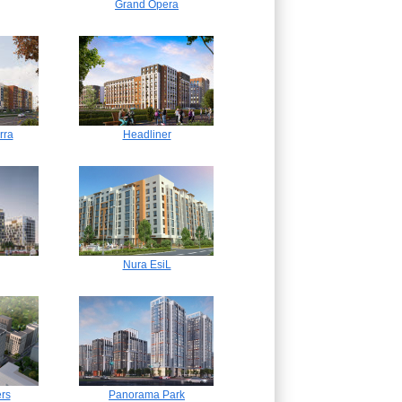
Grand Opera
rra
Headliner
Nura EsiL
rs
Panorama Park