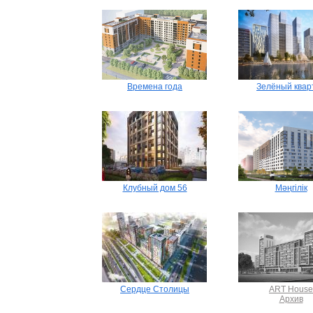
Времена года
Зелёный квар
Клубный дом 56
Мәңгілік
Сердце Столицы
ART House
Архив