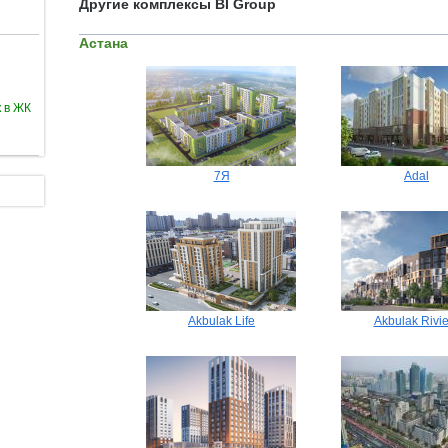
Другие комплексы BI Group
Астана
 в ЖК
7Я
Adal
Akbulak Life
Akbulak Rivi