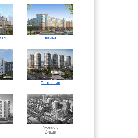
тал
Камал
Поколение
Avenue 5
Архив