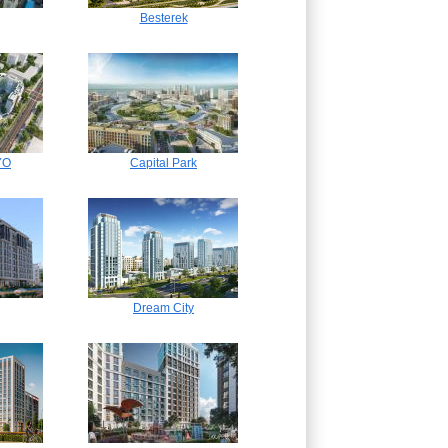
Besterek
YO
Capital Park
Dream City