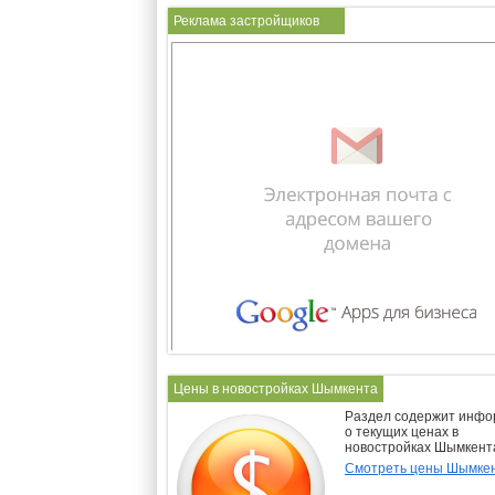
Реклама застройщиков
Цены в новостройках Шымкента
Раздел содержит инф
о текущих ценах в
новостройках Шымкент
Смотреть цены Шымке