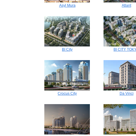
Asyl Mura
Atlant
BI City
BI CITY TOK
Crocus City
Da Vinci