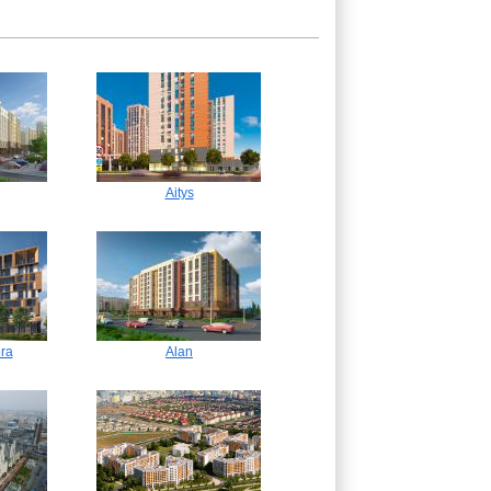
Aitys
era
Alan