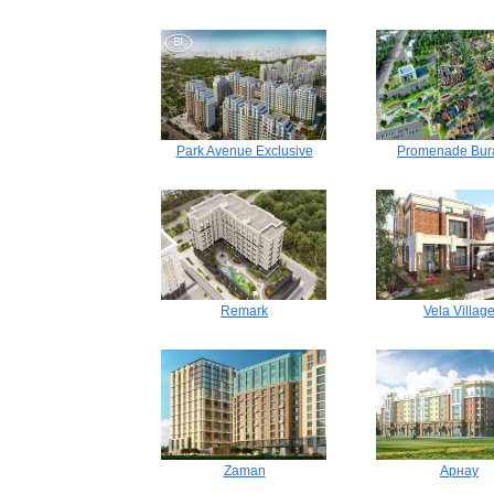
Park Avenue Exclusive
Promenade Bur
Remark
Vela Villag
Zaman
Арнау