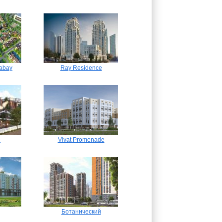
abay
Ray Residenсe
e
Vivat Promenade
Ботанический