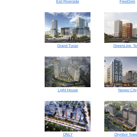
Esil Riverside
FreeDom
Grand Turan
GreenLine. Te
Light House
Nexpo City
ONLY
Orynbor Towe