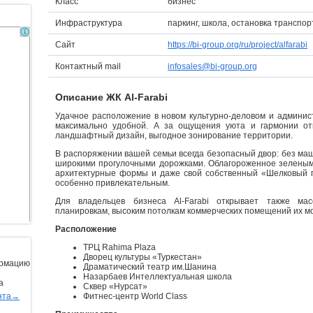
Класс
бизнес
Инфраструктура
паркинг, школа, остановка транспор
Сайт
https://bi-group.org/ru/project/alfarabi
Контактный mail
infosales@bi-group.org
Описание ЖК Al-Farabi
Удачное расположение в новом культурно-деловом и админи
максимально удобной. А за ощущения уюта и гармонии от
ландшафтный дизайн, выгодное зонирование территории.
В распоряжении вашей семьи всегда безопасный двор: без маш
широкими прогулочными дорожками. Облагороженное зеленым
архитектурные формы и даже свой собственный «Шелковый п
особенно привлекательным.
Для владельцев бизнеса Al-Farabi открывает также ма
планировкам, высоким потолкам коммерческих помещений их м
Расположение
ТРЦ Rahima Plaza
Дворец культуры «Туркестан»
ормацию
Драматический театр им.Шанина
Назарбаев Интеллектуальная школа
а
Сквер «Нурсат»
нта→
Фитнес-центр World Class