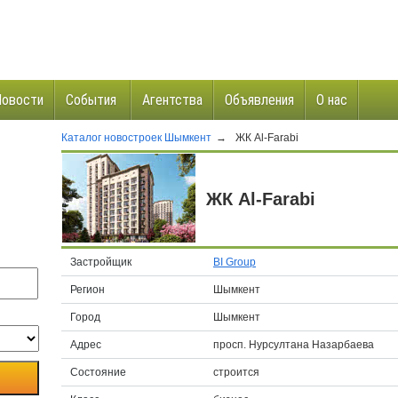
Новости
События
Агентства
Объявления
О нас
Каталог новостроек Шымкент
→
ЖК Al-Farabi
и
ЖК Al-Farabi
Застройщик
BI Group
Регион
Шымкент
Город
Шымкент
Адрес
просп. Нурсултана Назарбаева
Состояние
строится