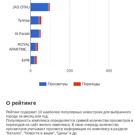
JAS OTAU
Тулпар
Al-Farabi
ROYAL
APARTME…
БИIК
0
200
400
Просмотры
Переходы
О рейтинге
Рейтинг содержит 10 наиболее популярных новостроек для выбранного
города за месяц или год.
Популярность комплекса определяется суммой количества просмотров и
переходов на сайт жилого окмплекса. В свою очередь количество
просмотров учитывает просмотр информации по комплексу в разделе
"Каталог", "Новости и акции", "Цены" и др.