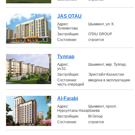
JAS OTAU
Aдрес:
Шымкент, ул. К.
Толеметова
Застройщик:
OTAU GROUP
Состояние:
строится
Тулпар
Aдрес:
Шымкент, мкр. Тулпар,
уч.51
Застройщик:
Эристайл-Казахстан
Состояние:
введена в эксплуатацию
часть очередей
Al-Farabi
Aдрес:
Шымкент, просп.
Нурсултана Назарбаева
Застройщик:
BI Group
Состояние:
строится