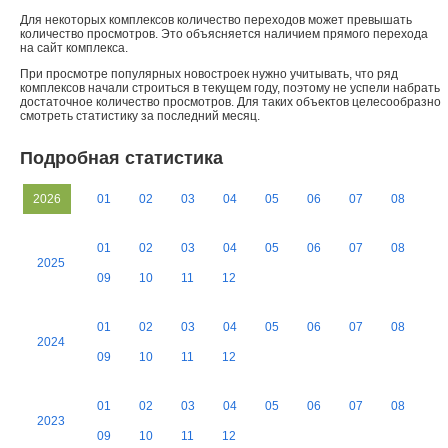
Для некоторых комплексов количество переходов может превышать
количество просмотров. Это объясняется наличием прямого перехода
на сайт комплекса.
При просмотре популярных новостроек нужно учитывать, что ряд
комплексов начали строиться в текущем году, поэтому не успели набрать
достаточное количество просмотров. Для таких объектов целесообразно
смотреть статистику за последний месяц.
Подробная статистика
2026
01
02
03
04
05
06
07
08
01
02
03
04
05
06
07
08
2025
09
10
11
12
01
02
03
04
05
06
07
08
2024
09
10
11
12
01
02
03
04
05
06
07
08
2023
09
10
11
12