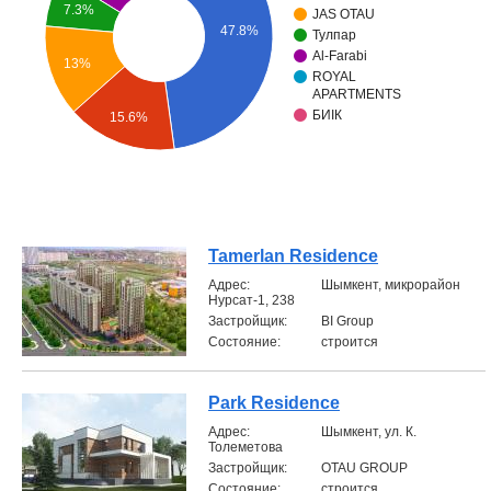
7.3%
JAS OTAU
47.8%
Объявления
Тулпар
Al-Farabi
13%
ROYAL
Кабинет
APARTMENTS
БИIК
15.6%
Tamerlan Residence
Aдрес:
Шымкент, микрорайон
Нурсат-1, 238
Застройщик:
BI Group
Состояние:
строится
Park Residence
Aдрес:
Шымкент, ул. К.
Толеметова
Застройщик:
OTAU GROUP
Состояние:
строится