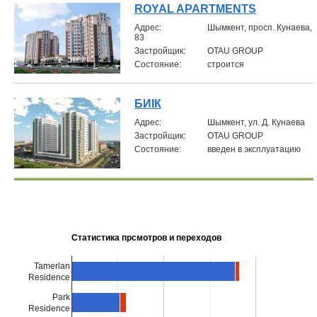
ROYAL APARTMENTS
Aдрес:
Шымкент, просп. Кунаева,
83
Застройщик:
OTAU GROUP
Состояние:
строится
БИIК
Aдрес:
Шымкент, ул. Д. Кунаева
Застройщик:
OTAU GROUP
Состояние:
введен в эксплуатацию
Статистика прсмотров и переходов
Tamerlan
Residence
Park
Residence