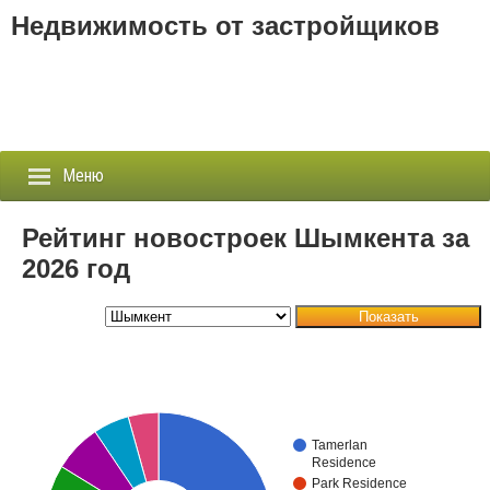
Недвижимость от застройщиков
Меню
Рейтинг новостроек Шымкента за
2026 год
Застройщики
Показать
Новостройки
Новости
События
Tamerlan
Residence
Агентства
Park Residence