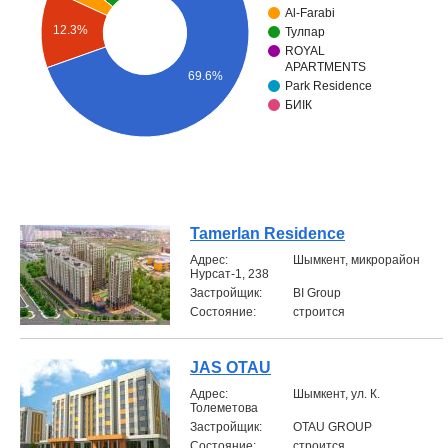
Al-Farabi
12.3%
Объявления
Тулпар
ROYAL
APARTMENTS
Кабинет
69.6%
Park Residence
БИIК
Tamerlan Residence
Aдрес:
Шымкент, микрорайон
Нурсат-1, 238
Застройщик:
BI Group
Состояние:
строится
JAS OTAU
Aдрес:
Шымкент, ул. К.
Толеметова
Застройщик:
OTAU GROUP
Состояние:
строится