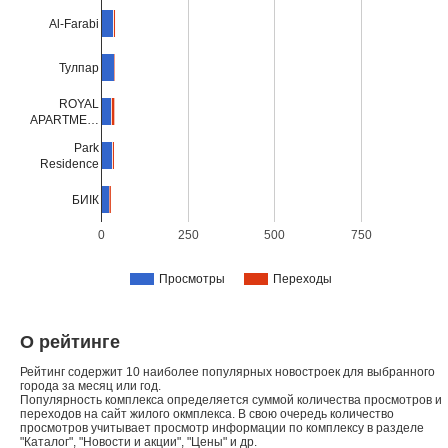
Al-Farabi
Тулпар
ROYAL
APARTME…
Park
Residence
БИIК
0
250
500
750
Просмотры
Переходы
О рейтинге
Рейтинг содержит 10 наиболее популярных новостроек для выбранного
города за месяц или год.
Популярность комплекса определяется суммой количества просмотров и
переходов на сайт жилого окмплекса. В свою очередь количество
просмотров учитывает просмотр информации по комплексу в разделе
"Каталог", "Новости и акции", "Цены" и др.