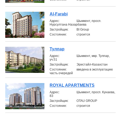
Al-Farabi
Aдрес:
Шымкент, просп.
Нурсултана Назарбаева
Застройщик:
BI Group
Состояние:
строится
Тулпар
Aдрес:
Шымкент, мкр. Тулпар,
уч.51
Застройщик:
Эристайл-Казахстан
Состояние:
введена в эксплуатацию
часть очередей
ROYAL APARTMENTS
Aдрес:
Шымкент, просп. Кунаева,
83
Застройщик:
OTAU GROUP
Состояние:
строится