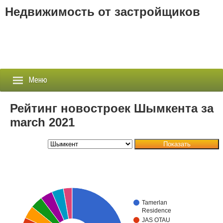
Недвижимость от застройщиков
Меню
Рейтинг новостроек Шымкента за
march 2021
Застройщики
Показать
Новостройки
Новости
События
Tamerlan
Residence
Агентства
JAS OTAU