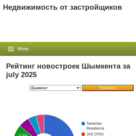
Недвижимость от застройщиков
Меню
Рейтинг новостроек Шымкента за
july 2025
Застройщики
Показать
Новостройки
Новости
События
Tamerlan
Residence
Агентства
JAS OTAU
6.9%