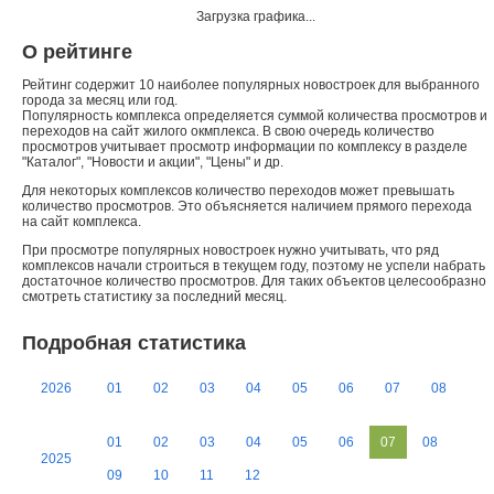
Загрузка графика...
О рейтинге
Рейтинг содержит 10 наиболее популярных новостроек для выбранного
города за месяц или год.
Популярность комплекса определяется суммой количества просмотров и
переходов на сайт жилого окмплекса. В свою очередь количество
просмотров учитывает просмотр информации по комплексу в разделе
"Каталог", "Новости и акции", "Цены" и др.
Для некоторых комплексов количество переходов может превышать
количество просмотров. Это объясняется наличием прямого перехода
на сайт комплекса.
При просмотре популярных новостроек нужно учитывать, что ряд
комплексов начали строиться в текущем году, поэтому не успели набрать
достаточное количество просмотров. Для таких объектов целесообразно
смотреть статистику за последний месяц.
Подробная статистика
2026
01
02
03
04
05
06
07
08
01
02
03
04
05
06
07
08
2025
09
10
11
12