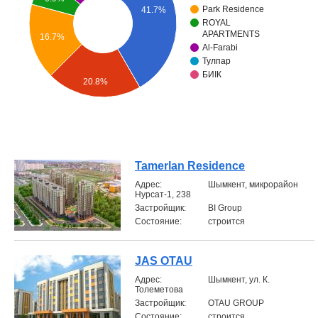
Park Residence
41.7%
Объявления
ROYAL
APARTMENTS
16.7%
Al-Farabi
Кабинет
Тулпар
БИIК
20.8%
Tamerlan Residence
Aдрес:
Шымкент, микрорайон
Нурсат-1, 238
Застройщик:
BI Group
Состояние:
строится
JAS OTAU
Aдрес:
Шымкент, ул. К.
Толеметова
Застройщик:
OTAU GROUP
Состояние:
строится