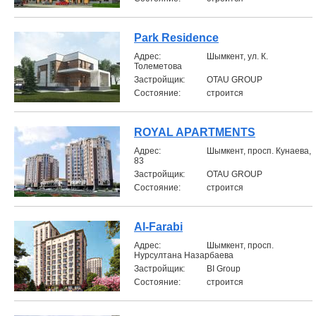
Park Residence
Aдрес:
Шымкент, ул. К.
Толеметова
Застройщик:
OTAU GROUP
Состояние:
строится
ROYAL APARTMENTS
Aдрес:
Шымкент, просп. Кунаева,
83
Застройщик:
OTAU GROUP
Состояние:
строится
Al-Farabi
Aдрес:
Шымкент, просп.
Нурсултана Назарбаева
Застройщик:
BI Group
Состояние:
строится