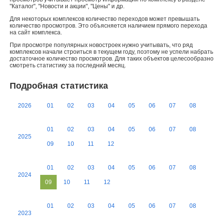
"Каталог", "Новости и акции", "Цены" и др.
Для некоторых комплексов количество переходов может превышать
количество просмотров. Это объясняется наличием прямого перехода
на сайт комплекса.
При просмотре популярных новостроек нужно учитывать, что ряд
комплексов начали строиться в текущем году, поэтому не успели набрать
достаточное количество просмотров. Для таких объектов целесообразно
смотреть статистику за последний месяц.
Подробная статистика
2026
01
02
03
04
05
06
07
08
01
02
03
04
05
06
07
08
2025
09
10
11
12
01
02
03
04
05
06
07
08
2024
09
10
11
12
01
02
03
04
05
06
07
08
2023