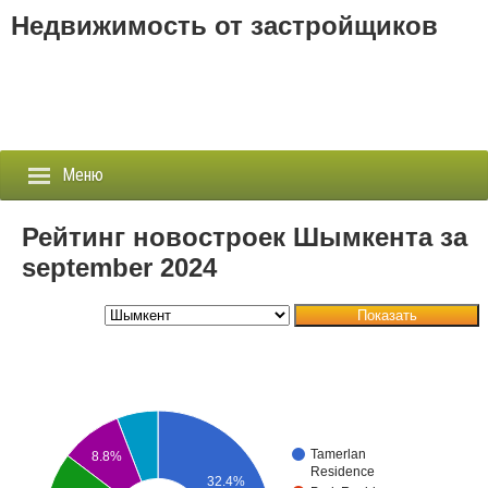
Недвижимость от застройщиков
Меню
Рейтинг новостроек Шымкента за
september 2024
Застройщики
Показать
Новостройки
Новости
События
Tamerlan
8.8%
Агентства
Residence
32.4%