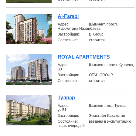
Al-Farabi
Aдрес:
Шымкент, просп.
Нурсултана Назарбаева
Застройщик:
BI Group
Состояние:
строится
ROYAL APARTMENTS
Aдрес:
Шымкент, просп. Кунаева,
83
Застройщик:
OTAU GROUP
Состояние:
строится
Тулпар
Aдрес:
Шымкент, мкр. Тулпар,
уч.51
Застройщик:
Эристайл-Казахстан
Состояние:
введена в эксплуатацию
часть очередей