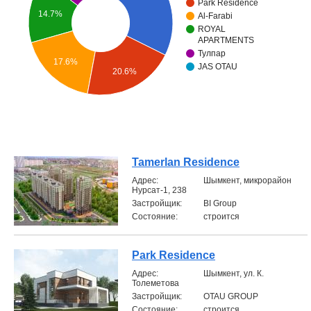
Park Residence
14.7%
Al-Farabi
Объявления
ROYAL
APARTMENTS
Кабинет
Тулпар
17.6%
JAS OTAU
20.6%
Tamerlan Residence
Aдрес:
Шымкент, микрорайон
Нурсат-1, 238
Застройщик:
BI Group
Состояние:
строится
Park Residence
Aдрес:
Шымкент, ул. К.
Толеметова
Застройщик:
OTAU GROUP
Состояние:
строится