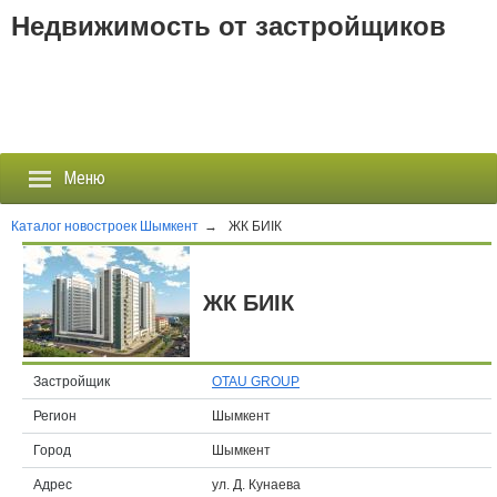
Недвижимость от застройщиков
Меню
Каталог новостроек Шымкент
→
ЖК БИIК
Застройщики
ЖК БИIК
Новостройки
Новости
Застройщик
OTAU GROUP
Регион
Шымкент
События
Город
Шымкент
Агентства
Адрес
ул. Д. Кунаева