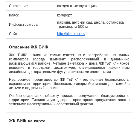
Состояние
введен в эксплуатацию
Объявления
Класс
комфорт
Кабинет
паркинг, детский сад, школа, остановка
Инфраструктура
транспорта 500 м.
Сайт
http://biik-otau.kz/
Описание ЖК БИIК
ЖК "БИIК" - один из самых известных и востребованных жилых
комплексов города Шымкент, расположенный в динамично
развивающемся районе. Четыре 17-этажных дома ЖК "БИIК" - яркое
решение в городской архитектуре, отличающееся лаконичным
дизайном с декоративными футуристическими элементами.
Неспоримое преимущество ЖК "БИIК" - его полная безопасность:
охраняемая территория, безопасные дворы без машин для семей с
детьми и подземный паркинг.
Особое очарование объекту придает продуманное благоустройство
территории. Тишина и уют дворов, просторная прогулочная зона с
зелеными насаждениями и собственный фонтан.
ЖК БИIК на карте