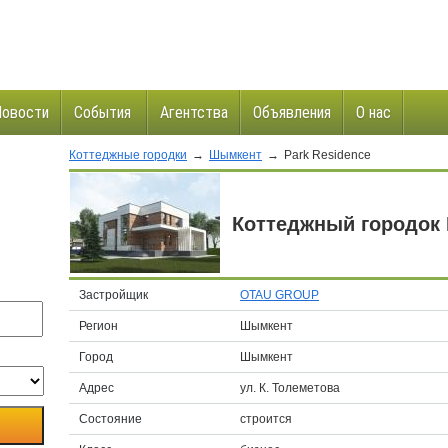
Новости
События
Агентства
Объявления
О нас
Коттеджные городки
→
Шымкент
→
Park Residence
и
Коттеджный городок 
Застройщик
OTAU GROUP
Регион
Шымкент
Город
Шымкент
Адрес
ул. К. Толеметова
Состояние
строится