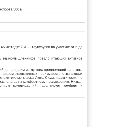
нспорта 500 м.
46 коттеджей и 38 таунхаусов на участках от 6 до
луб единомышленников, предпочитающих активное
ний день, одним из лучших предложений на рынке
ет рядом эксклюзивных преимуществ, отвечающих
ному жилью класса Люкс. Сюда, практически, не
 располагает к комфортному наслаждению. Низкая
лением домовладений, гарантирует комфорт и