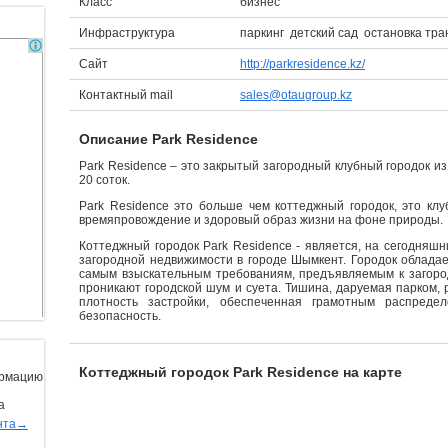
Класс
бизнес
Инфраструктура
паркинг детский сад остановка тра
Сайт
http://parkresidence.kz/
Контактный mail
sales@otaugroup.kz
Описание Park Residence
Park Residence – это закрытый загородный клубный городок из 
20 соток.
Park Residence это больше чем коттеджный городок, это к
времяпровождение и здоровый образ жизни на фоне природы.
Коттеджный городок Park Residence - является, на сегодняш
загородной недвижимости в городе Шымкент. Городок облада
самым взыскательным требованиям, предъявляемым к загород
проникают городской шум и суета. Тишина, даруемая парком,
плотность застройки, обеспеченная грамотным распреде
безопасность.
Коттеджный городок Park Residence на карте
ормацию
а
нта→