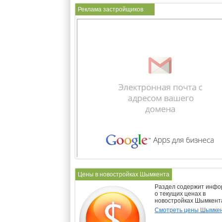
Реклама застройщиков
Цены в новостройках Шымкента
Раздел содержит инф
о текущих ценах в
новостройках Шымкент
Смотреть цены Шымке