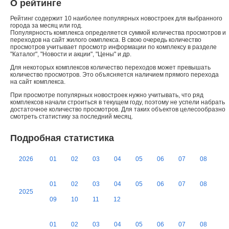
О рейтинге
Рейтинг содержит 10 наиболее популярных новостроек для выбранного
города за месяц или год.
Популярность комплекса определяется суммой количества просмотров и
переходов на сайт жилого окмплекса. В свою очередь количество
просмотров учитывает просмотр информации по комплексу в разделе
"Каталог", "Новости и акции", "Цены" и др.
Для некоторых комплексов количество переходов может превышать
количество просмотров. Это объясняется наличием прямого перехода
на сайт комплекса.
При просмотре популярных новостроек нужно учитывать, что ряд
комплексов начали строиться в текущем году, поэтому не успели набрать
достаточное количество просмотров. Для таких объектов целесообразно
смотреть статистику за последний месяц.
Подробная статистика
2026
01
02
03
04
05
06
07
08
01
02
03
04
05
06
07
08
2025
09
10
11
12
01
02
03
04
05
06
07
08