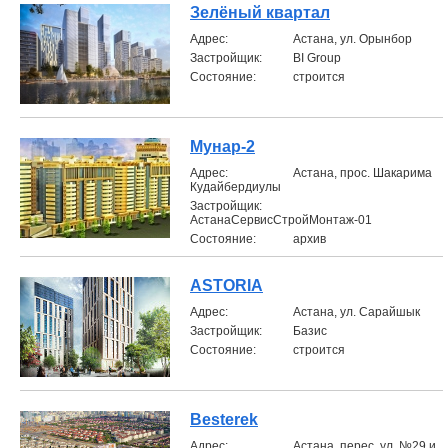
Зелёный квартал
Aдрес:
Астана, ул. Орынбор
Застройщик:
BI Group
Состояние:
строится
Мунар-2
Aдрес:
Астана, прос. Шакарима
Кудайбердиулы
Застройщик:
АстанаСервисСтройМонтаж-01
Состояние:
архив
ASTORIA
Aдрес:
Астана, ул. Сарайшык
Застройщик:
Базис
Состояние:
строится
Besterek
Aдрес:
Астана, перес. ул. №29 и