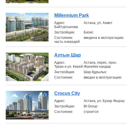
Millennium Park
Aдрес:
Астана, ул. Ахмет
Байтурсынова
Застройщик:
Базис
Состояние:
введена в эксплуатацию
часть очередей
Алтын Шар
Aдрес:
Астана, перес. прос.
Туран и ул. Керей Жанибек хандар
Застройщик:
Шар-Құрылыс
Состояние:
введен в эксплуатацию
Crocus City
Aдрес:
Астана, ул. Бухар Жырау
Застройщик:
BI Group
Состояние:
строится