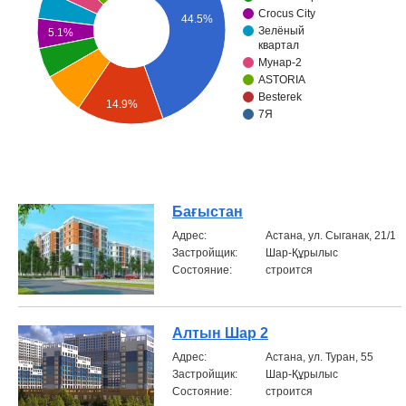
Crocus City
44.5%
Объявления
Зелёный
5.1%
квартал
Мунар-2
Кабинет
ASTORIA
Besterek
14.9%
7Я
Бағыстан
Aдрес:
Астана, ул. Сыганак, 21/1
Застройщик:
Шар-Құрылыс
Состояние:
строится
Алтын Шар 2
Aдрес:
Астана, ул. Туран, 55
Застройщик:
Шар-Құрылыс
Состояние:
строится