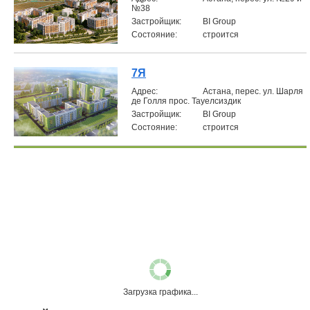
№38
Застройщик:
BI Group
Состояние:
строится
7Я
Aдрес:
Астана, перес. ул. Шарля
де Голля прос. Тауелсиздик
Застройщик:
BI Group
Состояние:
строится
Загрузка графика...