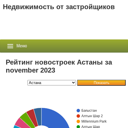
Недвижимость от застройщиков
Меню
Рейтинг новостроек Астаны за
november 2023
Застройщики
Показать
Новостройки
Новости
Бағыстан
События
Алтын Шар 2
Millennium Park
Агентства
Алтын Шар