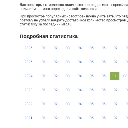
Для некоторых комплексов количество переходов может превыша
наличием прямого перехода на сайт комплекса.
При просмотре популярных новостроек нужно учитывать, что ряд 
поэтому не успели набрать достаточное количество просмотров.
статистику за последний месяц.
Подробная статистика
2026
01
02
03
04
05
06
07
0
2025
01
02
03
04
05
06
07
0
2024
01
02
03
04
05
06
07
08
2023
01
02
03
04
05
06
07
0
2022
01
02
03
04
05
06
07
0
2021
01
02
03
04
05
06
07
0