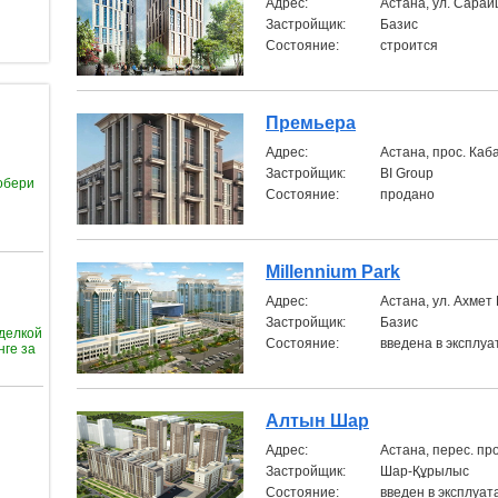
Aдрес:
Астана, ул. Сара
Застройщик:
Базис
Состояние:
строится
Премьера
Aдрес:
Астана, прос. Ка
Застройщик:
BI Group
обери
Состояние:
продано
Millennium Park
Aдрес:
Астана, ул. Ахмет
Застройщик:
Базис
тделкой
Состояние:
введена в эксплу
нге за
Алтын Шар
Aдрес:
Астана, перес. пр
Застройщик:
Шар-Құрылыс
Состояние:
введен в эксплуа