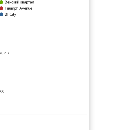
Венский квартал
Triumph Avenue
BI City
к, 21/1
 55