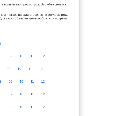
ть количество просмотров. Это объясняется
комплексов начали строиться в текущем году,
 Для таких объектов целесообразно смотреть
8
8
09
10
11
12
09
10
11
12
8
09
10
11
12
8
09
10
11
12
8
09
10
11
12