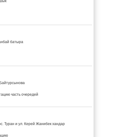
йшык
банбай батыра
 Байтурсынова
атацию часть очередей
ос. Туран и ул. Керей Жанибек хандар
тацию