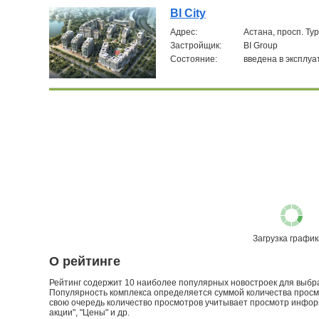
BI City
Aдрес:
Астана, просп. Тур
Застройщик:
BI Group
Состояние:
введена в эксплу
Загрузка графика
О рейтинге
Рейтинг содержит 10 наиболее популярных новостроек для выбран
Популярность комплекса определяется суммой количества просмо
свою очередь количество просмотров учитывает просмотр информа
акции", "Цены" и др.