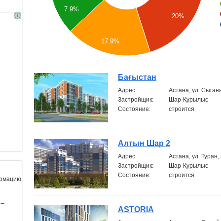
7.9%
20%
17.9%
Бағыстан
Aдрес:
Астана, ул. Сыгана
Застройщик:
Шар-Құрылыс
Состояние:
строится
Алтын Шар 2
Aдрес:
Астана, ул. Туран,
Застройщик:
Шар-Құрылыс
Состояние:
строится
ормацию
ы→
ASTORIA