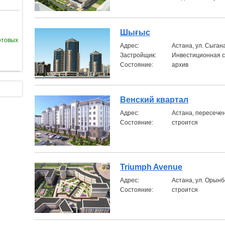
Шығыс
отовых
Aдрес:
Астана, ул. Сыган
Застройщик:
Инвестиционная с
Состояние:
архив
Венский квартал
Aдрес:
Астана, пересече
Состояние:
строится
Triumph Avenue
Aдрес:
Астана, ул. Орынбо
Состояние:
строится