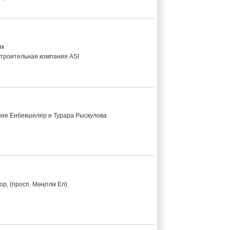
ак
троительная компания ASI
ние Енбекшилер и Турара Рыскулова
р, (просп. Мәңгілік Ел)