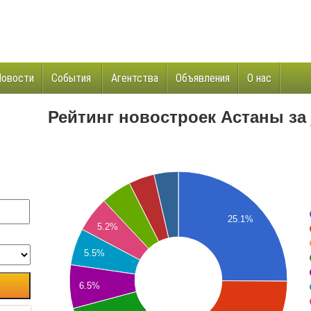
Новости
События
Агентства
Объявления
О нас
и
Рейтинг новостроек Астаны за j
25.1%
5.2%
5.5%
6.5%