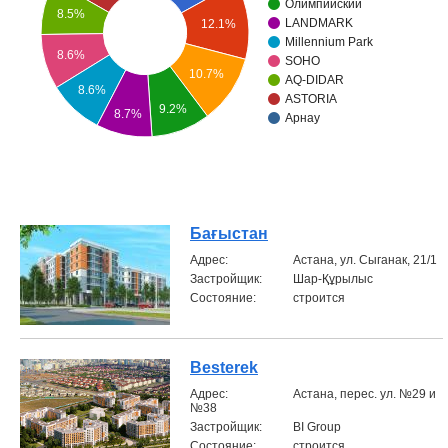
Олимпийский
8.5%
LANDMARK
12.1%
Объявления
Millennium Park
8.6%
SOHO
10.7%
Кабинет
AQ-DIDAR
8.6%
ASTORIA
9.2%
8.7%
Арнау
Бағыстан
Aдрес:
Астана, ул. Сыганак, 21/1
Застройщик:
Шар-Құрылыс
Состояние:
строится
Besterek
Aдрес:
Астана, перес. ул. №29 и
№38
Застройщик:
BI Group
Состояние:
строится