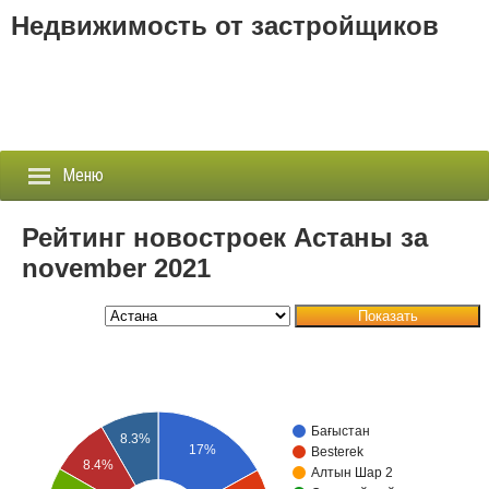
Недвижимость от застройщиков
Меню
Рейтинг новостроек Астаны за
november 2021
Застройщики
Показать
Новостройки
Новости
События
Бағыстан
8.3%
17%
Besterek
8.4%
Агентства
Алтын Шар 2