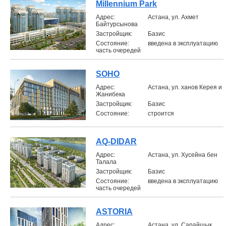
Millennium Park
Aдрес:
Астана, ул. Ахмет
Байтурсынова
Застройщик:
Базис
Состояние:
введена в эксплуатацию
часть очередей
SOHO
Aдрес:
Астана, ул. ханов Керея и
Жанибека
Застройщик:
Базис
Состояние:
строится
AQ-DIDAR
Aдрес:
Астана, ул. Хусейна бен
Талала
Застройщик:
Базис
Состояние:
введена в эксплуатацию
часть очередей
ASTORIA
Aдрес:
Астана, ул. Сарайшык