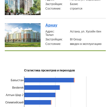
Застройщик:
Базис
Состояние:
строится
Арнау
Aдрес:
Астана, ул. Хусейн бен
Талал
Застройщик:
BI Group
Состояние:
введен в эксплуатацию
Статистика прсмотров и переходов
Бағыстан
Besterek
Алтын Шар 2
Олимпийский