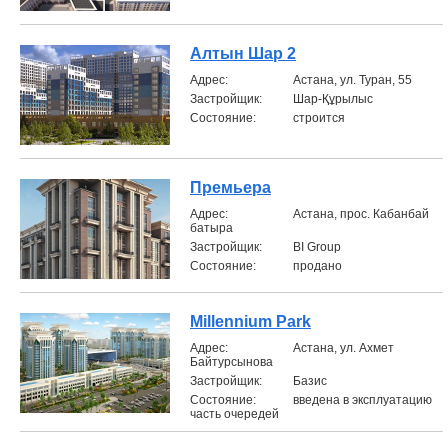
Алтын Шар 2
Aдрес:
Астана, ул. Туран, 55
Застройщик:
Шар-Құрылыс
Состояние:
строится
Премьера
Aдрес:
Астана, прос. Кабанбай
батыра
Застройщик:
BI Group
Состояние:
продано
Millennium Park
Aдрес:
Астана, ул. Ахмет
Байтурсынова
Застройщик:
Базис
Состояние:
введена в эксплуатацию
часть очередей