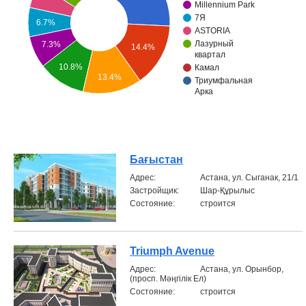
Millennium Park
7Я
Объявления
6.7%
ASTORIA
Лазурный
7.3%
14.4%
Кабинет
квартал
10.8%
Камал
13.4%
Триумфальная
Арка
Бағыстан
Aдрес:
Астана, ул. Сыганак, 21/1
Застройщик:
Шар-Құрылыс
Состояние:
строится
Triumph Avenue
Aдрес:
Астана, ул. Орынбор,
(просп. Мәңгілік Ел)
Состояние:
строится