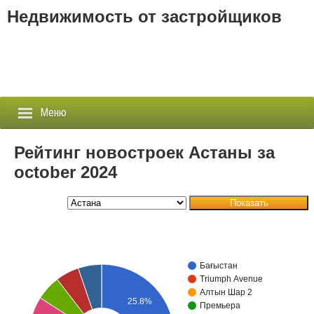
Недвижимость от застройщиков
Меню
Рейтинг новостроек Астаны за
october 2024
Застройщики
Показать
Новостройки
Новости
Бағыстан
События
Triumph Avenue
Алтын Шар 2
25.8%
Агентства
Премьера