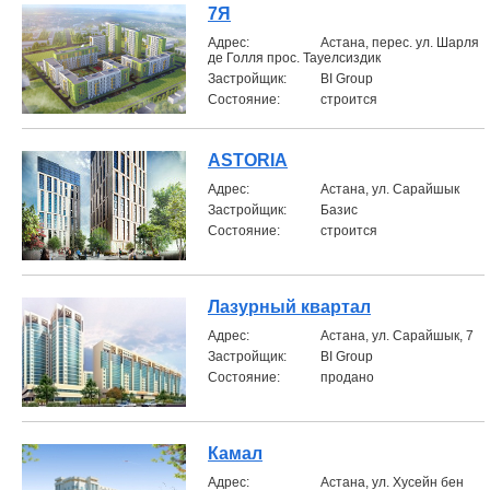
7Я
Aдрес:
Астана, перес. ул. Шарля
де Голля прос. Тауелсиздик
Застройщик:
BI Group
Состояние:
строится
ASTORIA
Aдрес:
Астана, ул. Сарайшык
Застройщик:
Базис
Состояние:
строится
Лазурный квартал
Aдрес:
Астана, ул. Сарайшык, 7
Застройщик:
BI Group
Состояние:
продано
Камал
Aдрес:
Астана, ул. Хусейн бен