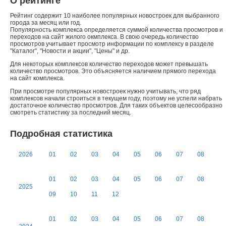
О рейтинге
Рейтинг содержит 10 наиболее популярных новостроек для выбранного
города за месяц или год.
Популярность комплекса определяется суммой количества просмотров и
переходов на сайт жилого окмплекса. В свою очередь количество
просмотров учитывает просмотр информации по комплексу в разделе
"Каталог", "Новости и акции", "Цены" и др.
Для некоторых комплексов количество переходов может превышать
количество просмотров. Это объясняется наличием прямого перехода
на сайт комплекса.
При просмотре популярных новостроек нужно учитывать, что ряд
комплексов начали строиться в текущем году, поэтому не успели набрать
достаточное количество просмотров. Для таких объектов целесообразно
смотреть статистику за последний месяц.
Подробная статистика
2026
01
02
03
04
05
06
07
08
01
02
03
04
05
06
07
08
2025
09
10
11
12
01
02
03
04
05
06
07
08