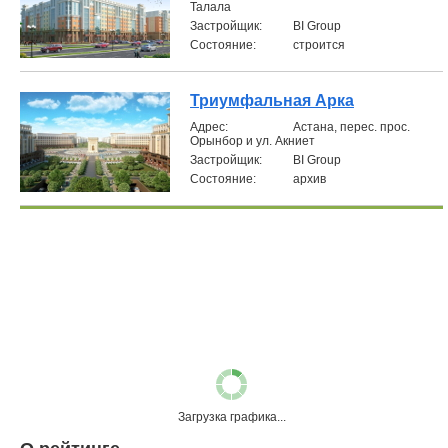
Талала
Застройщик:
BI Group
Состояние:
строится
Триумфальная Арка
Aдрес:
Астана, перес. прос.
Орынбор и ул. Акниет
Застройщик:
BI Group
Состояние:
архив
Загрузка графика...