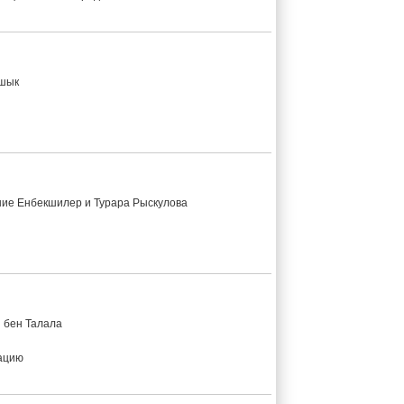
йшык
ние Енбекшилер и Турара Рыскулова
н бен Талала
тацию