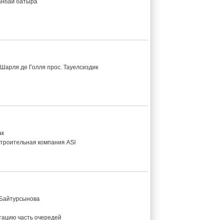
банбай батыра
. Шарля де Голля прос. Тауелсиздик
ак
троительная компания ASI
 Байтурсынова
атацию часть очередей