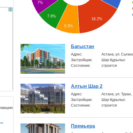
7%
7.8%
16.2%
8.3%
Бағыстан
Aдрес:
Астана, ул. Сыгана
Застройщик:
Шар-Құрылыс
Состояние:
строится
Алтын Шар 2
Aдрес:
Астана, ул. Туран,
Застройщик:
Шар-Құрылыс
Состояние:
строится
ормацию
ы→
Премьера