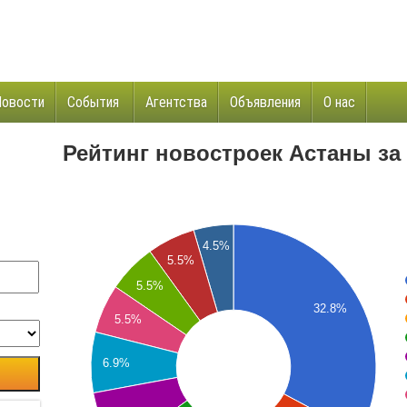
Новости
События
Агентства
Объявления
О нас
и
Рейтинг новостроек Астаны за
4.5%
5.5%
5.5%
32.8%
5.5%
6.9%