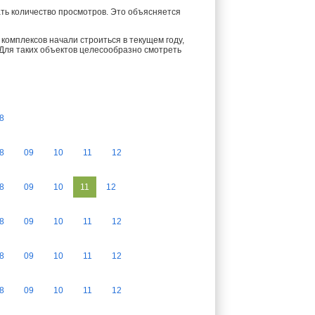
ть количество просмотров. Это объясняется
комплексов начали строиться в текущем году,
 Для таких объектов целесообразно смотреть
8
8
09
10
11
12
8
09
10
11
12
8
09
10
11
12
8
09
10
11
12
8
09
10
11
12