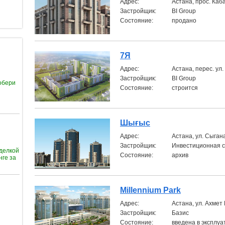
Aдрес:
Астана, прос. Ка
Застройщик:
BI Group
Состояние:
продано
7Я
Aдрес:
Астана, перес. ул
Застройщик:
BI Group
обери
Состояние:
строится
Шығыс
Aдрес:
Астана, ул. Сыган
Застройщик:
Инвестиционная с
тделкой
Состояние:
архив
нге за
Millennium Park
Aдрес:
Астана, ул. Ахмет
Застройщик:
Базис
Состояние:
введена в эксплу