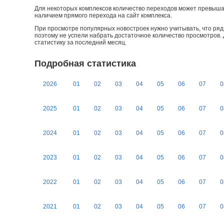
Для некоторых комплексов количество переходов может превыша
наличием прямого перехода на сайт комплекса.
При просмотре популярных новостроек нужно учитывать, что ряд 
поэтому не успели набрать достаточное количество просмотров.
статистику за последний месяц.
Подробная статистика
2026
01
02
03
04
05
06
07
0
2025
01
02
03
04
05
06
07
0
2024
01
02
03
04
05
06
07
0
2023
01
02
03
04
05
06
07
0
2022
01
02
03
04
05
06
07
0
2021
01
02
03
04
05
06
07
0