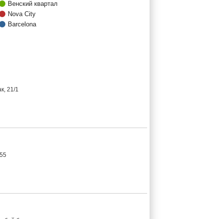
Венский квартал
Nova Сity
Barcelona
к, 21/1
 55