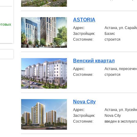
ASTORIA
отовых
Aдрес:
Астана, ул. Сара
Застройщик:
Базис
Состояние:
строится
Венский квартал
Aдрес:
Астана, пересече
Состояние:
строится
Nova Сity
Aдрес:
Астана, ул. Хусей
Застройщик:
Nova City
Состояние:
введен в эксплуа