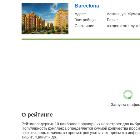
Barcelona
Aдрес:
Астана, ул. Жуме
Застройщик:
Базис
Состояние:
введен в эксплуа
Загрузка графика
О рейтинге
Рейтинг содержит 10 наиболее популярных новостроек для выбран
Популярность комплекса определяется суммой количества просмо
свою очередь количество просмотров учитывает просмотр информа
акции", "Цены" и др.