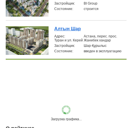
Застройщик:
BI Group
Состояние:
строится
Алтын Шар
Aдрес:
Астана, перес. прос.
Туран и ул. Керей Жанибек хандар
Застройщик:
Шар-Құрылыс
Состояние:
введен в эксплуатацию
Загрузка графика...