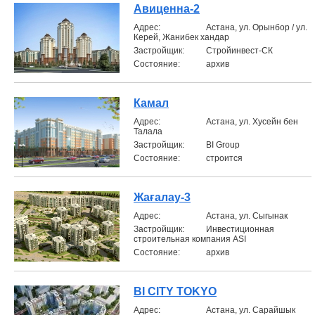
Авиценна-2
Aдрес:
Астана, ул. Орынбор / ул.
Керей, Жанибек хандар
Застройщик:
Стройинвест-СК
Состояние:
архив
Камал
Aдрес:
Астана, ул. Хусейн бен
Талала
Застройщик:
BI Group
Состояние:
строится
Жағалау-3
Aдрес:
Астана, ул. Сыгынак
Застройщик:
Инвестиционная
строительная компания ASI
Состояние:
архив
BI CITY TOKYO
Aдрес:
Астана, ул. Сарайшык