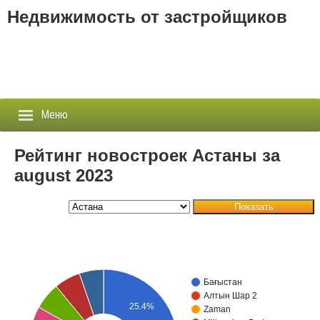
Недвижимость от застройщиков
Меню
Рейтинг новостроек Астаны за
august 2023
Застройщики
Показать
Новостройки
Новости
События
Бағыстан
Алтын Шар 2
25.4%
Агентства
Zaman