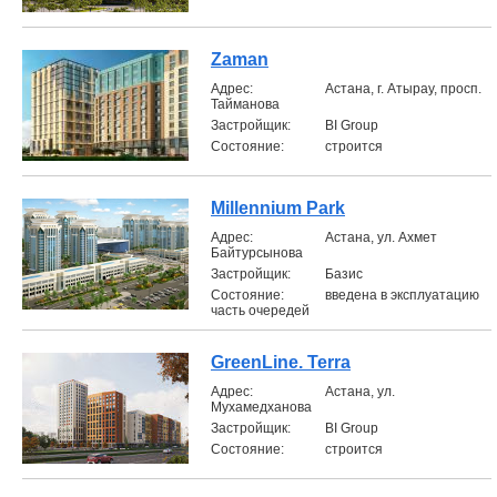
Zaman
Aдрес:
Астана, г. Атырау, просп.
Тайманова
Застройщик:
BI Group
Состояние:
строится
Millennium Park
Aдрес:
Астана, ул. Ахмет
Байтурсынова
Застройщик:
Базис
Состояние:
введена в эксплуатацию
часть очередей
GreenLine. Terra
Aдрес:
Астана, ул.
Мухамедханова
Застройщик:
BI Group
Состояние:
строится