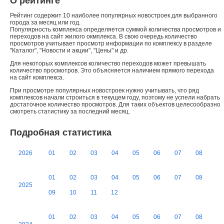
О рейтинге
Рейтинг содержит 10 наиболее популярных новостроек для выбранного
города за месяц или год.
Популярность комплекса определяется суммой количества просмотров и
переходов на сайт жилого окмплекса. В свою очередь количество
просмотров учитывает просмотр информации по комплексу в разделе
"Каталог", "Новости и акции", "Цены" и др.
Для некоторых комплексов количество переходов может превышать
количество просмотров. Это объясняется наличием прямого перехода
на сайт комплекса.
При просмотре популярных новостроек нужно учитывать, что ряд
комплексов начали строиться в текущем году, поэтому не успели набрать
достаточное количество просмотров. Для таких объектов целесообразно
смотреть статистику за последний месяц.
Подробная статистика
2026
01
02
03
04
05
06
07
08
01
02
03
04
05
06
07
08
2025
09
10
11
12
01
02
03
04
05
06
07
08