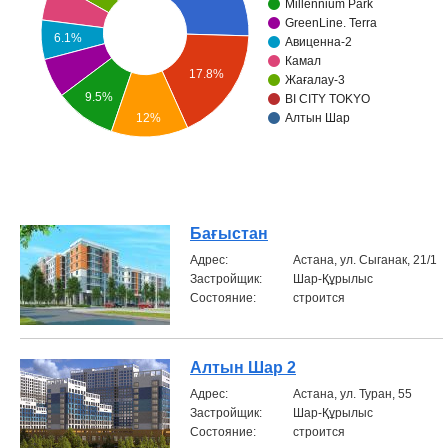
Millennium Park
GreenLine. Terra
Объявления
6.1%
Авиценна-2
Камал
17.8%
Кабинет
Жағалау-3
9.5%
BI CITY TOKYO
12%
Алтын Шар
Бағыстан
Aдрес:
Астана, ул. Сыганак, 21/1
Застройщик:
Шар-Құрылыс
Состояние:
строится
Алтын Шар 2
Aдрес:
Астана, ул. Туран, 55
Застройщик:
Шар-Құрылыс
Состояние:
строится