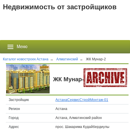
Недвижимость от застройщиков
Меню
Каталог новостроек Астана
→
Алматинский
→
ЖК Мунар-2
Застройщики
ЖК Мунар-2
Новостройки
Новости
Застройщик
АстанаСервисСтройМонтаж-01
Регион
Астана
События
Город
Астана, Алматинский район
Агентства
Адрес
прос. Шакарима Кудайбердиулы