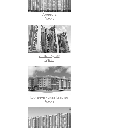
Акерке-2
Архив
Алтын булак
Архив
Коргалжынский Квартал
Архив