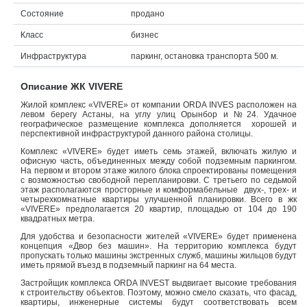
Состояние
продано
Объявления
Класс
бизнес
Кабинет
Инфраструктура
паркинг, остановка транспорта 500 м.
Описание ЖК VIVERE
Жилой комплекс «VIVERE» от компании ORDA INVES расположен на
левом берегу Астаны, на углу улиц Орынбор и №24. Удачное
географическое размещение комплекса дополняется хорошей и
перспективной инфраструктурой данного района столицы.
Комплекс «VIVERE» будет иметь семь этажей, включать жилую и
офисную часть, объединенных между собой подземным паркингом.
На первом и втором этаже жилого блока спроектированы помещения
с возможностью свободной перепланировки. С третьего по седьмой
этаж располагаются просторные и комформабельные двух-, трех- и
четырехкомнатные квартиры улучшенной планировки. Всего в жк
«VIVERE» предполагается 20 квартир, площадью от 104 до 190
квадратных метра.
Для удобства и безопасности жителей «VIVERE» будет применена
концепция «Двор без машин». На территорию комплекса будут
пропускать только машины экстренных служб, машины жильцов будут
иметь прямой въезд в подземный паркинг на 64 места.
Застройщик комплекса ORDA INVEST выдвигает высокие требования
к строительству объектов. Поэтому, можно смело сказать, что фасад,
квартиры, инженерные системы будут соответствовать всем