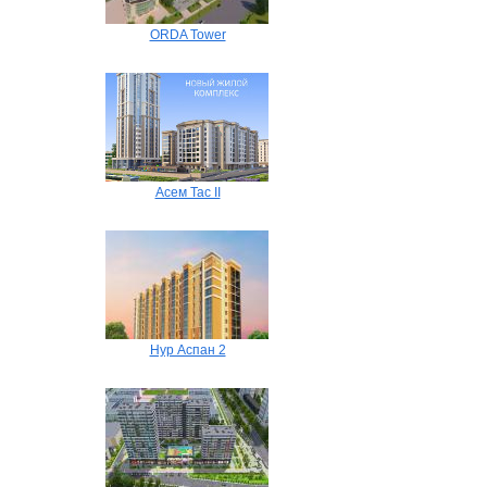
ORDA Tower
Асем Тас II
Нур Аспан 2