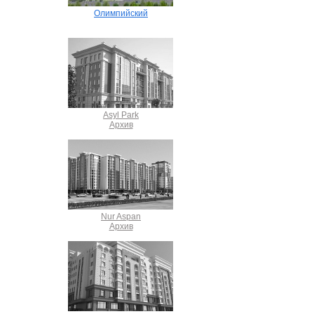
Олимпийский
Asyl Park
Архив
Nur Aspan
Архив