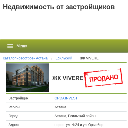
Недвижимость от застройщиков
Меню
Каталог новостроек Астана
→
Есильский
→
ЖК VIVERE
Застройщики
ЖК VIVERE
Новостройки
Новости
Застройщик
ORDA INVEST
Регион
Астана
События
Город
Астана, Есильский район
Агентства
Адрес
перес. ул. №24 и ул. Орынбор