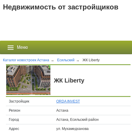
Недвижимость от застройщиков
Меню
Каталог новостроек Астана
→
Есильский
→
ЖК Liberty
Застройщики
ЖК Liberty
Новостройки
Новости
Застройщик
ORDA INVEST
Регион
Астана
События
Город
Астана, Есильский район
Агентства
Адрес
ул. Мухамедханова