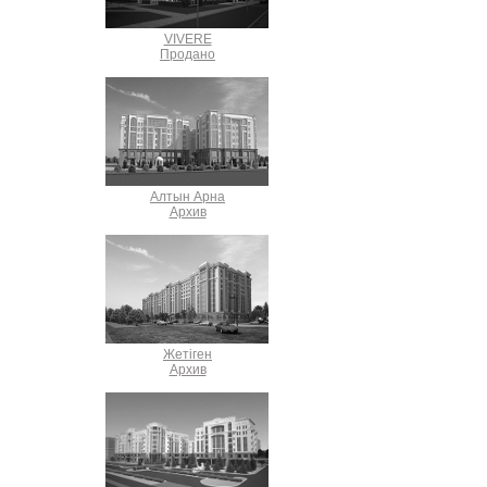
VIVERE
Продано
Алтын Арна
Архив
Жетіген
Архив