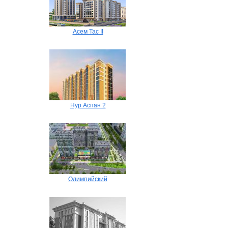
Асем Тас II
Нур Аспан 2
Олимпийский