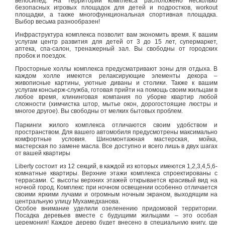
велосипед. На территории комплекса расположено несколько
безопасных игровых площадок для детей и подростков, workout
площадки, а также многофункциональная спортивная площадка.
Выбор весьма разнообразен!
Инфраструктура комплекса позволит вам экономить время. К вашим
услугам центр развития для детей от 3 до 15 лет, супермаркет,
аптека, спа-салон, тренажерный зал. Вы свободны от городских
пробок и поездок.
Просторные холлы комплекса предусматривают зоны для отдыха. В
каждом холле имеются релаксирующие элементы декора –
живописные картины, уютные диваны и столики. Также к вашим
услугам консьерж-служба, готовая прийти на помощь своим жильцам в
любое время, клининговая компания по уборке квартир любой
сложности (химчистка штор, мытье окон, дорогостоящие люстры и
многое другое). Вы свободны от мелких бытовых проблем.
Паркинги жилого комплекса отличаются своим удобством и
пространством. Для вашего автомобиля предусмотрены максимально
комфортные условия. Шиномонтажная мастерская, мойка,
мастерская по замене масла. Все доступно и всего лишь в двух шагах
от вашей квартиры
Liberty состоит из 12 секций, в каждой из которых имеются 1,2,3,4,5,6-
комнатные квартиры. Верхние этажи комплекса спроектированы с
террасами. С высоты верхних этажей открывается красивый вид на
ночной город. Комплекс при ночном освещении особенно отличается
своими яркими лучами и огромным ночным экраном, выходящим на
центральную улицу Мухамедханова.
Особое внимание уделили озеленению придомовой территории.
Посадка деревьев вместе с будущими жильцами – это особая
церемония! Каждое дерево будет внесено в специальную книгу, где