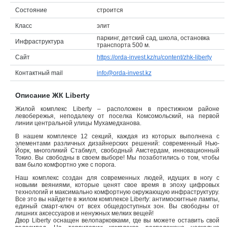
Состояние
строится
Объявления
Класс
элит
Кабинет
паркинг, детский сад, школа, остановка
Инфраструктура
транспорта 500 м.
Сайт
https://orda-invest.kz/ru/content/zhk-liberty
Контактный mail
info@orda-invest.kz
Описание ЖК Liberty
Жилой комплекс Liberty – расположен в престижном районе
левобережья, неподалеку от поселка Комсомольский, на первой
линии центральной улицы Мухамедханова.
В нашем комплексе 12 секций, каждая из которых выполнена с
элементами различных дизайнерских решений: современный Нью-
Йорк, многоликий Стабмул, свободный Амстердам, инновационный
Токио. Вы свободны в своем выборе! Мы позаботились о том, чтобы
вам было комфортно уже с порога.
Наш комплекс создан для современных людей, идущих в ногу с
новыми веяниями, которые ценят свое время в эпоху цифровых
технологий и максимально комфортную окружающую инфраструктуру.
Все это вы найдете в жилом комплексе Liberty: антимоскитные лампы,
единый смарт-ключ от всех общедоступных зон. Вы свободны от
лишних аксессуаров и ненужных мелких вещей!
Двор Liberty оснащен велопарковками, где вы можете оставить свой