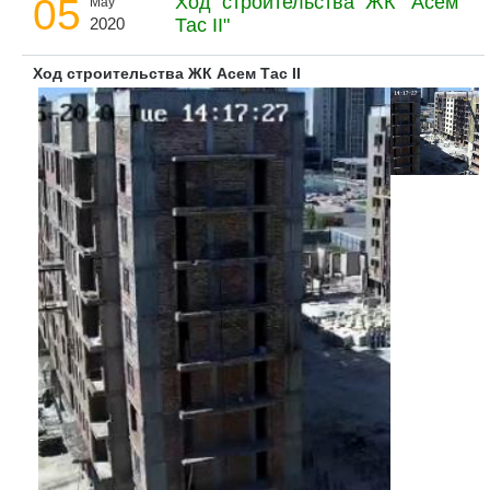
05
Ход строительства ЖК "Асем
May
2020
Тас ІІ"
Ход строительства ЖК Асем Тас II