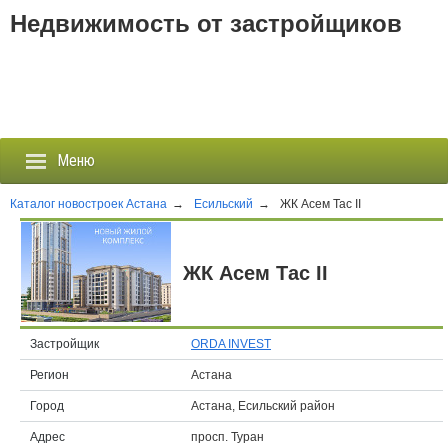
Недвижимость от застройщиков
Меню
Каталог новостроек Астана
→
Есильский
→
ЖК Асем Тас II
Застройщики
ЖК Асем Тас II
Новостройки
Новости
Застройщик
ORDA INVEST
Регион
Астана
События
Город
Астана, Есильский район
Агентства
Адрес
просп. Туран