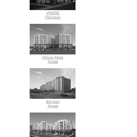
VIVERE
Продано
Алтын Арна
Архив
Жетіген
Архив