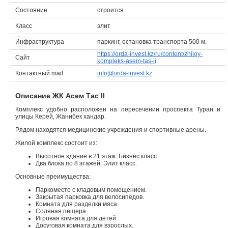
Состояние
строится
Объявления
Класс
элит
Кабинет
Инфраструктура
паркинг, остановка транспорта 500 м.
https://orda-invest.kz/ru/content/zhiloy-
Сайт
kompleks-asem-tas-ii
Контактный mail
info@orda-invest.kz
Описание ЖК Асем Тас II
Комплекс удобно расположен на пересечении проспекта Туран и
улицы Керей, Жанибек хандар.
Рядом находятся медицинские учреждения и спортивные арены.
Жилой комплекс состоит из:
Высотное здание в 21 этаж. Бизнес класс.
Два блока по 8 этажей. Элит класс.
Основные преимущества:
Паркоместо с кладовым помещением.
Закрытая парковка для велосипедов.
Комната для разделки мяса.
Соляная пещера.
Игровая комната для детей.
Досуговая комната для взрослых.