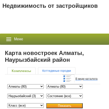
Недвижимость от застройщиков
Меню
Карта новостроек Алматы,
Наурызбайский район
Застройщики
Комплексы
Коттеджные городки
Новостройки
В виде каталога
Новости
События
Агентства
Показать