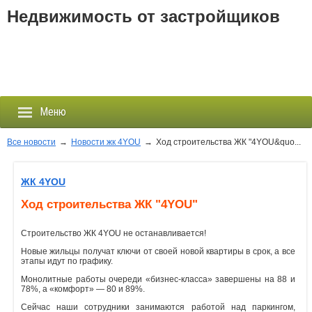
Недвижимость от застройщиков
Меню
Все новости
→
Новости жк 4YOU
→
Ход строительства ЖК "4YOU&quo...
Застройщики
ЖК 4YOU
Ход строительства ЖК "4YOU"
Новостройки
Строительство ЖК 4YOU не останавливается!
Новости
Новые жильцы получат ключи от своей новой квартиры в срок, а все
этапы идут по графику.
События
Монолитные работы очереди «бизнес-класса» завершены на 88 и
78%, а «комфорт» — 80 и 89%.
Агентства
Сейчас наши сотрудники занимаются работой над паркингом,