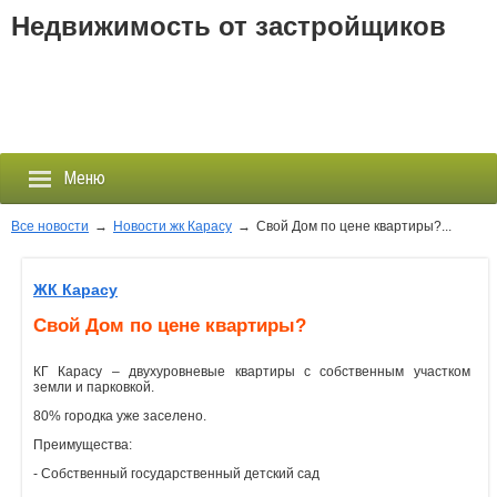
Недвижимость от застройщиков
Меню
Все новости
→
Новости жк Карасу
→
Свой Дом по цене квартиры?...
Застройщики
ЖК Карасу
Свой Дом по цене квартиры?
Новостройки
КГ Карасу – двухуровневые квартиры с собственным участком
Новости
земли и парковкой.
80% городка уже заселено.
События
Преимущества:
- Собственный государственный детский сад
Агентства