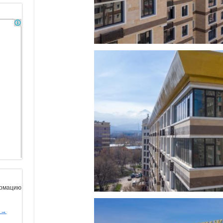
ормацию
ы→