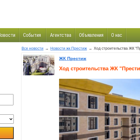
Новости
События
Агентства
Объявления
О нас
Все новости
→
Новости жк Престиж
→
Ход строительства ЖК "П
и
ЖК Престиж
Ход строительства ЖК "Прест