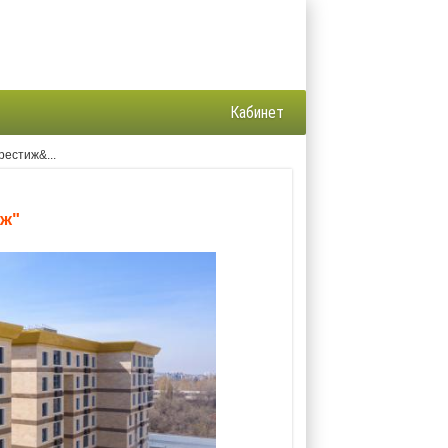
Кабинет
рестиж&...
иж"