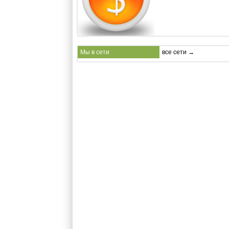
Мы в сети
все сети →