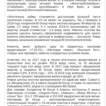
связанные с приобретением жилья. И, в первую очередь, получить
консультацию сразу четырех банков - «Жилстройсбербанк»,
«Сбербанк», «Банк ЦентрКредит» и Altyn Bank, а также
Объявления
Казахстанской Ипотечной Компании.
«Ипотечные займы становятся доступными большей части
Кабинет
населения страны. И это не может не радовать. Так, к примеру, в
2018 году холдингом BI Group через ипотеку проданы 98 квартир на
сумму 2,2 млрд тенге. А с начала 2019-го реализованы уже 19
квартир, общей стоимостью - 0,4 млрд тенге. Именно поэтому мы
решили сделать процесс оформления недвижимости для своего
клиента максимально удобным и комфортным», - рассказал Тимур
Шаржау, начальник управления продаж BI Development Almaty.
Клиенты могут выбрать одну из бюджетных программ
кредитования: «7-20-25», «Молодая семья», «Баспана Хит»,
«Орда» или оформить займ на стандартных условиях банка.
Отметим, что за 2017 году в объем ипотечного кредитования в
Казахстане был на уровне 355,8 млрд тенге, за 10 месяцев
текущего года 410 млрд тенге. В 2017 году процент оформления
квартир в холдинге BI Group через ипотечное кредитование
составил 5,9%, в 2018 году – 15%. В 2019 году компания планирует
увеличить процент оформления жилья в кредит до 30%.
Новые центры ипотеки функционируют по адресам: мкрн. Самал-3,
ул. Мендикулова, 25, в офисе продаж BI Group. А также по проспекту
Райымбека 540/5, рядом со строящимся ЖК Gúlder.
Для справки: Холдингом BI Group в Алматы построены 5 жилых
комплексов: «Сезам», «Gagarin Park», «Аманат», «Жаңа Жетісу» и
«Асыл Тау». Это 2 700 квартир и 310 000 квадратных метров жилья.
Напомним, BI Group – многопрофильный инвестиционно-
строительный холдинг с 24-летним опытом в индустрии, структуру