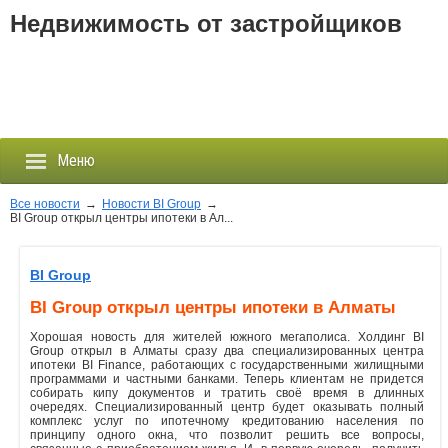
Недвижимость от застройщиков
Меню
Все новости
→
Новости BI Group
→
BI Group открыл центры ипотеки в Ал...
Застройщики
BI Group
Новостройки
BI Group открыл центры ипотеки в Алматы
Хорошая новость для жителей южного мегаполиса. Холдинг BI
Новости
Group открыл в Алматы сразу два специализированных центра
ипотеки BI Finance, работающих с государственными жилищными
программами и частными банками. Теперь клиентам не придется
События
собирать кипу документов и тратить своё время в длинных
очередях. Специализированный центр будет оказывать полный
комплекс услуг по ипотечному кредитованию населения по
Агентства
принципу одного окна, что позволит решить все вопросы,