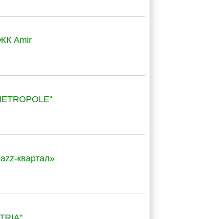
ЖК Amir
"METROPOLE"
Jazz-квартал»
TRIA"