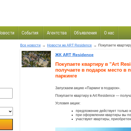
Новости
События
Агентства
Объявления
О нас
Все новости
→
Новости жк ART Residence
→
Покупаете квартиру в
и
ЖК ART Residence
Покупаете квартиру в "Art Res
получаете в подарок место в 
паркинге
Запускаем акцию «Паркинг в подарок».
Покупаете квартиру в Art Residence — получ
Условия акции:
предложение действует только н
при оформлении квартиры вы по
участвуют квартиры, приобретен