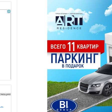
ормацию
ы→