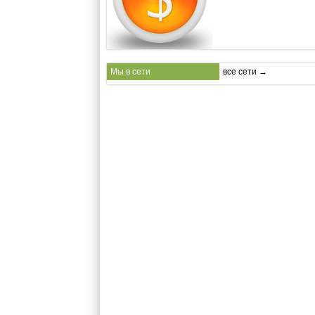
Мы в сети
все сети →