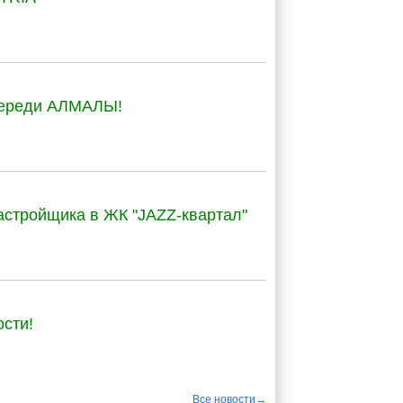
череди АЛМАЛЫ!
астройщика в ЖК "JAZZ-квартал"
сти!
Все новости→