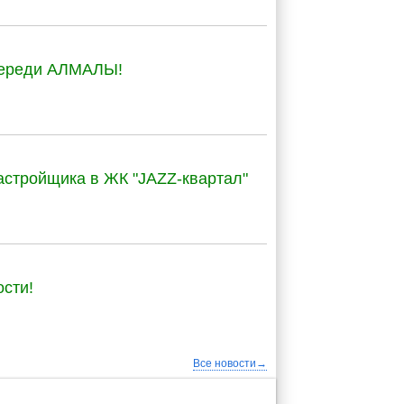
череди АЛМАЛЫ!
астройщика в ЖК "JAZZ-квартал"
сти!
Все новости→