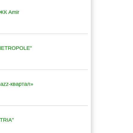
ЖК Amir
"METROPOLE"
Jazz-квартал»
TRIA"