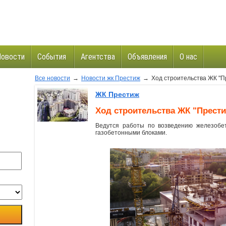
Новости
События
Агентства
Объявления
О нас
Все новости
→
Новости жк Престиж
→
Ход строительства ЖК "П
и
ЖК Престиж
Ход строительства ЖК "Прест
Ведутся работы по возведению железобе
газобетонными блоками.