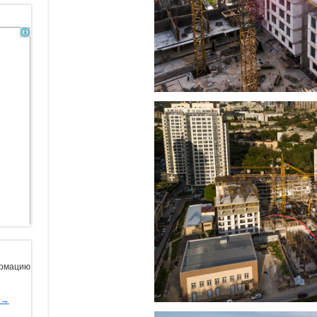
ормацию
ы→