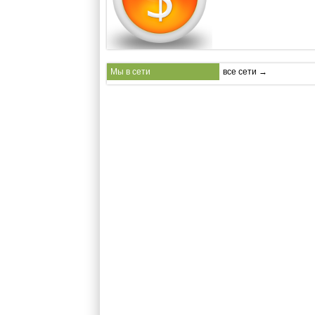
Мы в сети
все сети →