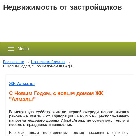
Недвижимость от застройщиков
Меню
Все новости
→
Новости жк Алмалы
→
С Новым Годом, с новым домом ЖК &qu...
Застройщики
ЖК Алмалы
Новостройки
С Новым Годом, с новым домом ЖК
"Алмалы"
Новости
В минувшую субботу жители первой очереди нового жилого
района «АЛМАЛЫ» от Корпорации «БАЗИС-А», расположенного
События
напротив ледового дворца
Almaty
Arena
, по-семейному тепло и
весело отпраздновали новоселье.
Агентства
Веселый, яркий, по-семейному теплый праздник с отличной