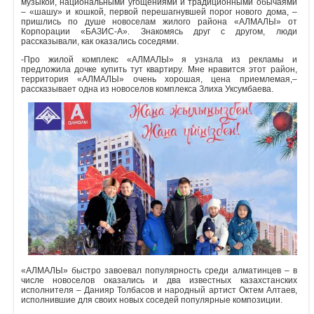
музыкой, национальными угощениями и традиционными обычаями
– «шашу» и кошкой, первой перешагнувшей порог нового дома, –
Объявления
пришлись по душе новоселам жилого района «АЛМАЛЫ» от
Корпорации «БАЗИС-А». Знакомясь друг с другом, люди
рассказывали, как оказались соседями.
Кабинет
-Про жилой комплекс «АЛМАЛЫ» я узнала из рекламы и
предложила дочке купить тут квартиру. Мне нравится этот район,
территория «АЛМАЛЫ» очень хорошая, цена приемлемая,–
рассказывает одна из новоселов комплекса Злиха Уксумбаева.
«АЛМАЛЫ» быстро завоевал популярность среди алматинцев – в
числе новоселов оказались и два известных казахстанских
исполнителя – Данияр Толбасов и народный артист Октем Алтаев,
исполнившие для своих новых соседей популярные композиции.