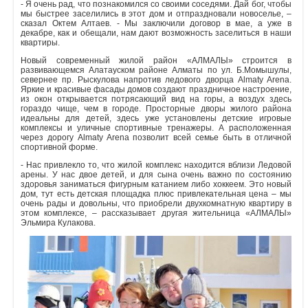
- Я очень рад, что познакомился со своими соседями. Дай бог, чтобы
мы быстрее заселились в этот дом и отпраздновали новоселье, –
сказал Октем Алтаев. - Мы заключили договор в мае, а уже в
декабре, как и обещали, нам дают возможность заселиться в наши
квартиры.
Новый современный жилой район «АЛМАЛЫ» строится в
развивающемся Алатауском районе Алматы по ул. Б.Момышулы,
севернее пр. Рыскулова напротив ледового дворца Almaty Arena.
Яркие и красивые фасады домов создают праздничное настроение,
из окон открывается потрясающий вид на горы, а воздух здесь
гораздо чище, чем в городе. Просторные дворы жилого района
идеальны для детей, здесь уже установлены детские игровые
комплексы и уличные спортивные тренажеры. А расположенная
через дорогу Almaty Arena позволит всей семье быть в отличной
спортивной форме.
- Нас привлекло то, что жилой комплекс находится вблизи Ледовой
арены. У нас двое детей, и для сына очень важно по состоянию
здоровья заниматься фигурным катанием либо хоккеем. Это новый
дом, тут есть детская площадка плюс привлекательная цена – мы
очень рады и довольны, что приобрели двухкомнатную квартиру в
этом комплексе, – рассказывает другая жительница «АЛМАЛЫ»
Эльмира Кулакова.