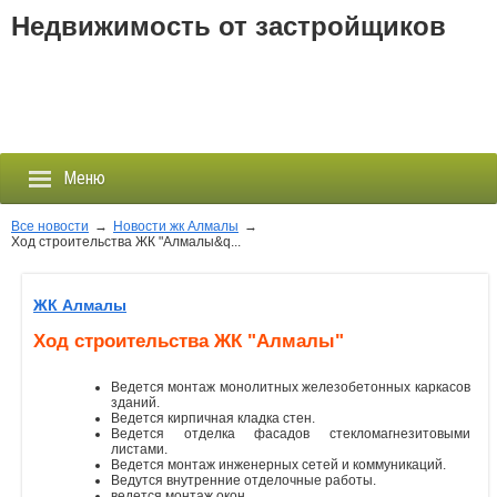
Недвижимость от застройщиков
Меню
Все новости
→
Новости жк Алмалы
→
Ход строительства ЖК "Алмалы&q...
Застройщики
ЖК Алмалы
Новостройки
Ход строительства ЖК "Алмалы"
Новости
Ведется монтаж монолитных железобетонных каркасов
зданий.
Ведется кирпичная кладка стен.
События
Ведется отделка фасадов стекломагнезитовыми
листами.
Ведется монтаж инженерных сетей и коммуникаций.
Ведутся внутренние отделочные работы.
Агентства
ведется монтаж окон.