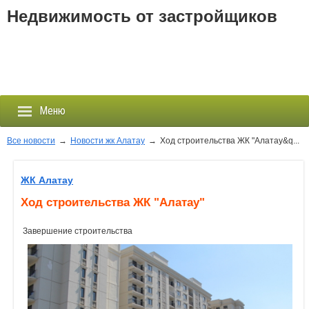
Недвижимость от застройщиков
Меню
Все новости
→
Новости жк Алатау
→
Ход строительства ЖК "Алатау&q...
Застройщики
ЖК Алатау
Ход строительства ЖК "Алатау"
Новостройки
Завершение строительства
Новости
События
Агентства