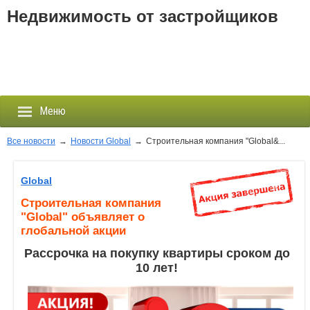
Недвижимость от застройщиков
Меню
Все новости
→
Новости Global
→
Строительная компания "Global&...
Застройщики
Global
Строительная компания
Новостройки
"Global" объявляет о
глобальной акции
Новости
Р
ассрочка на покупку квартиры сроком до
10 лет!
События
Агентства