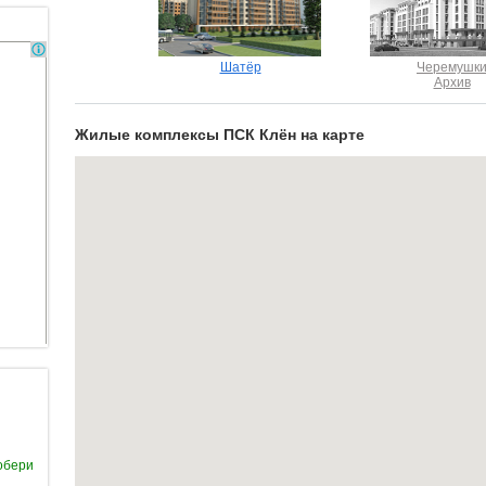
Шатёр
Черемушк
Архив
Жилые комплексы ПCК Клён на карте
обери