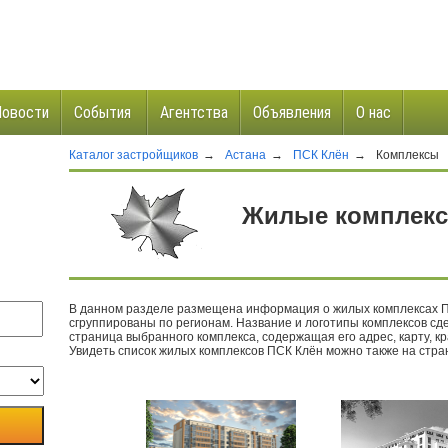
Новости
События
Агентства
Объявления
О нас
Каталог застройщиков
→
Астана
→
ПCК Клён
→
Комплексы
и
Жилые комплекс
В данном разделе размещена информация о жилых комплексах П
сгруппированы по регионам. Название и логотипы комплексов сде
страница выбранного комплекса, содержащая его адрес, карту, кр
Увидеть список жилых комплексов ПCК Клён можно также на стра