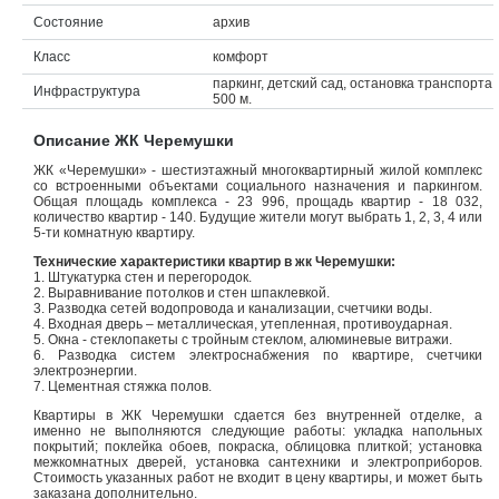
Состояние
архив
Объявления
Класс
комфорт
Кабинет
паркинг, детский сад, остановка транспорта
Инфраструктура
500 м.
Описание ЖК Черемушки
ЖК «Черемушки» - шестиэтажный многоквартирный жилой комплекс
со встроенными объектами социального назначения и паркингом.
Общая площадь комплекса - 23 996, прощадь квартир - 18 032,
количество квартир - 140. Будущие жители могут выбрать 1, 2, 3, 4 или
5-ти комнатную квартиру.
Технические характеристики квартир в жк Черемушки:
1. Штукатурка стен и перегородок.
2. Выравнивание потолков и стен шпаклевкой.
3. Разводка сетей водопровода и канализации, счетчики воды.
4. Входная дверь – металлическая, утепленная, противоударная.
5. Окна - стеклопакеты с тройным стеклом, алюминевые витражи.
6. Разводка систем электроснабжения по квартире, счетчики
электроэнергии.
7. Цементная стяжка полов.
Квартиры в ЖК Черемушки сдается без внутренней отделке, а
именно не выполняются следующие работы: укладка напольных
покрытий; поклейка обоев, покраска, облицовка плиткой; установка
межкомнатных дверей, установка сантехники и электроприборов.
Стоимость указанных работ не входит в цену квартиры, и может быть
заказана дополнительно.