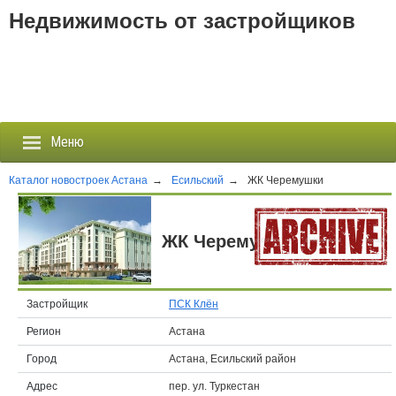
Недвижимость от застройщиков
Меню
Каталог новостроек Астана
→
Есильский
→
ЖК Черемушки
Застройщики
ЖК Черемушки
Новостройки
Новости
Застройщик
ПCК Клён
Регион
Астана
События
Город
Астана, Есильский район
Агентства
Адрес
пер. ул. Туркестан